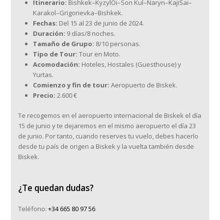
Itinerario:
Bishkek–KyzylOi–Son Kul–Naryn–KajiSai–
Karakol–Grigorievka–Bishkek.
Fechas:
Del 15 al 23 de junio de 2024.
Duración:
9 días/8 noches.
Tamaño de Grupo:
8/10 personas.
Tipo de Tour:
Tour en Moto.
Acomodación:
Hoteles, Hostales (Guesthouse) y
Yurtas.
Comienzo y fin de tour:
Aeropuerto de Biskek.
Precio:
2.600 €
Te recogemos en el aeropuerto internacional de Biskek el día
15 de junio y te dejaremos en el mismo aeropuerto el día 23
de junio. Por tanto, cuando reserves tu vuelo, debes hacerlo
desde tu país de origen a Biskek y la vuelta también desde
Biskek.
¿Te quedan dudas?
Teléfono:
+34 665 80 97 56