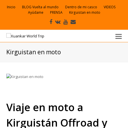
Inicio
BLOG Vuelta al mundo
Dentro de mi casco
VIDEOS
Ayúdame
PRENSA
Kirguistan en moto
Facebook
VK
Youtube
Correo
electrónico
Kirguistan en moto
Viaje en moto a
Kirguistán Offroad y