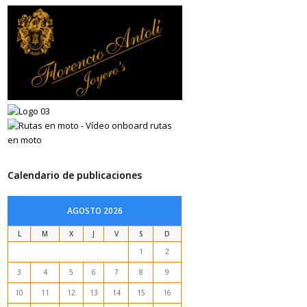
Calendario de publicaciones
AGOSTO 2026
L
M
X
J
V
S
D
1
2
3
4
5
6
7
8
9
10
11
12
13
14
15
16