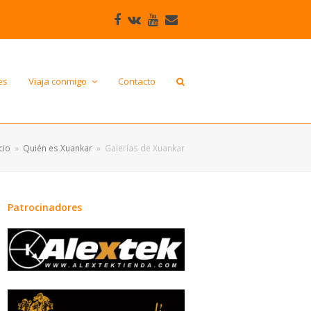
Facebook
VK
Youtube
Correo
electrónico
es
Viaja conmigo
Contacto
cio
»
Quién es Xuankar
»
Galerí­as de Xuankar
Patrocinadores