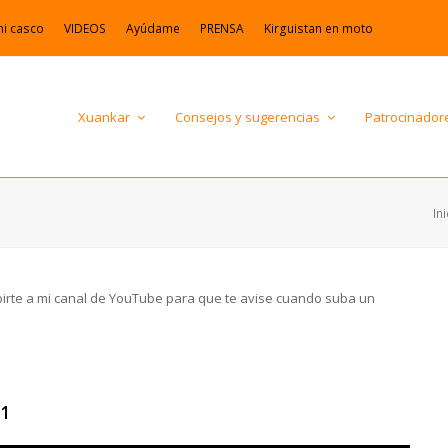
mi casco
VIDEOS
Ayúdame
PRENSA
Kirguistan en moto
Xuankar
Consejos y sugerencias
Patrocinador
Ini
ibirte a mi canal de YouTube para que te avise cuando suba un
 1