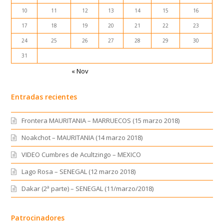
10
11
12
13
14
15
16
17
18
19
20
21
22
23
24
25
26
27
28
29
30
31
« Nov
Entradas recientes
Frontera MAURITANIA – MARRUECOS (15 marzo 2018)
Noakchot – MAURITANIA (14 marzo 2018)
VIDEO Cumbres de Acultzingo – MEXICO
Lago Rosa – SENEGAL (12 marzo 2018)
Dakar (2ª parte) – SENEGAL (11/marzo/2018)
Patrocinadores