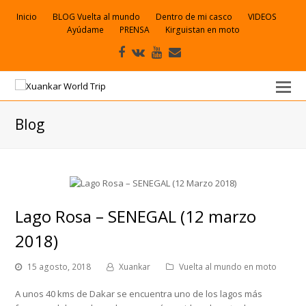
Inicio
BLOG Vuelta al mundo
Dentro de mi casco
VIDEOS
Ayúdame
PRENSA
Kirguistan en moto
Facebook
VK
Youtube
Correo
electrónico
Blog
Lago Rosa – SENEGAL (12 marzo
2018)
15 agosto, 2018
Xuankar
Vuelta al mundo en moto
A unos 40 kms de Dakar se encuentra uno de los lagos más