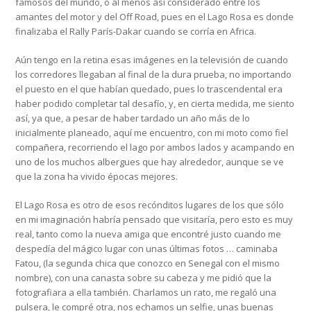
famosos del mundo, o al menos así considerado entre los
amantes del motor y del Off Road, pues en el Lago Rosa es donde
finalizaba el Rally París-Dakar cuando se corría en Africa.
Aún tengo en la retina esas imágenes en la televisión de cuando
los corredores llegaban al final de la dura prueba, no importando
el puesto en el que habían quedado, pues lo trascendental era
haber podido completar tal desafío, y, en cierta medida, me siento
así, ya que, a pesar de haber tardado un año más de lo
inicialmente planeado, aquí me encuentro, con mi moto como fiel
compañera, recorriendo el lago por ambos lados y acampando en
uno de los muchos albergues que hay alrededor, aunque se ve
que la zona ha vivido épocas mejores.
El Lago Rosa es otro de esos recónditos lugares de los que sólo
en mi imaginación habría pensado que visitaría, pero esto es muy
real, tanto como la nueva amiga que encontré justo cuando me
despedía del mágico lugar con unas últimas fotos … caminaba
Fatou, (la segunda chica que conozco en Senegal con el mismo
nombre), con una canasta sobre su cabeza y me pidió que la
fotografiara a ella también. Charlamos un rato, me regaló una
pulsera, le compré otra, nos echamos un selfie, unas buenas