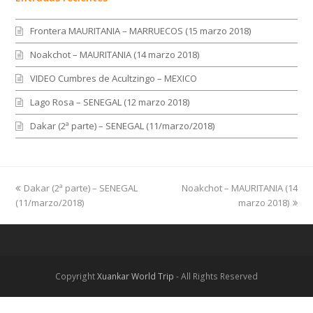
Frontera MAURITANIA – MARRUECOS (15 marzo 2018)
Noakchot – MAURITANIA (14 marzo 2018)
VIDEO Cumbres de Acultzingo – MEXICO
Lago Rosa – SENEGAL (12 marzo 2018)
Dakar (2ª parte) – SENEGAL (11/marzo/2018)
previous
Dakar (2ª parte) – SENEGAL
Noakchot – MAURITANIA (14
next
(11/marzo/2018)
post:
post:
marzo 2018)
Copyright
Xuankar World Trip
- All Rights Reserved