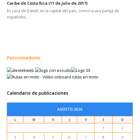
Caribe de Costa Rica (11 de julio de 2017)
En casa de Daniel, en la capital del país, conocí a una pareja de
españoles…
Patrocinadores
Calendario de publicaciones
AGOSTO 2026
L
M
X
J
V
S
D
1
2
3
4
5
6
7
8
9