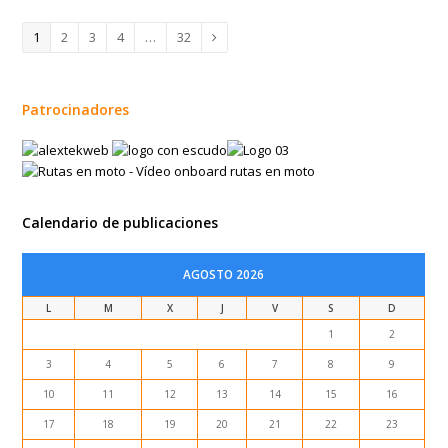
Page
1
Page
2
Page
3
Page
4
…
Page
32
Siguiente
Patrocinadores
Calendario de publicaciones
AGOSTO 2026
L
M
X
J
V
S
D
1
2
3
4
5
6
7
8
9
10
11
12
13
14
15
16
17
18
19
20
21
22
23