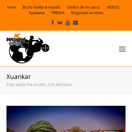
Inicio
BLOG Vuelta al mundo
Dentro de mi casco
VIDEOS
Ayúdame
PRENSA
Kirguistan en moto
Facebook
VK
Youtube
Correo
electrónico
Xuankar
Este autor ha escrito 316 artículos