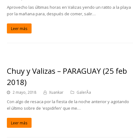
Aprovecho las últimas horas en Valizas yendo un ratito a la playa
por la mañana para, después de comer, salir…
Leer más
Chuy y Valizas – PARAGUAY (25 feb
2018)
2 mayo, 2018
Xuankar
GalerÃ­a
Con algo de resaca por la fiesta de la noche anterior y agotando
el último sobre de 'espidifen' que me…
Leer más