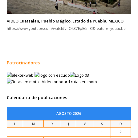
VIDEO Cuetzalan, Pueblo Mágico. Estado de Puebla, MEXICO
https://www.youtube.com/watch?v=Ok37EpE6m3I&feature=youtu.be
Patrocinadores
Calendario de publicaciones
AGOSTO 2026
L
M
X
J
V
S
D
1
2