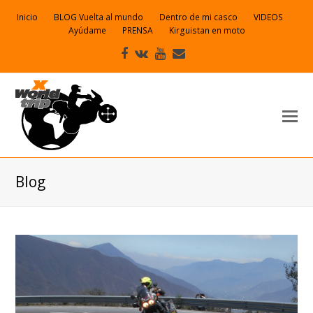
Inicio
BLOG Vuelta al mundo
Dentro de mi casco
VIDEOS
Ayúdame
PRENSA
Kirguistan en moto
Facebook
VK
Youtube
Correo
electrónico
Blog