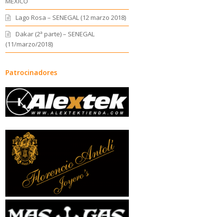
MEXICO
Lago Rosa – SENEGAL (12 marzo 2018)
Dakar (2ª parte) – SENEGAL
(11/marzo/2018)
Patrocinadores