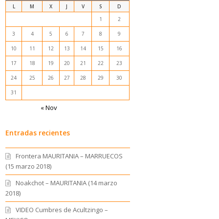
L
M
X
J
V
S
D
1
2
3
4
5
6
7
8
9
10
11
12
13
14
15
16
17
18
19
20
21
22
23
24
25
26
27
28
29
30
31
« Nov
Entradas recientes
Frontera MAURITANIA – MARRUECOS
(15 marzo 2018)
Noakchot – MAURITANIA (14 marzo
2018)
VIDEO Cumbres de Acultzingo –