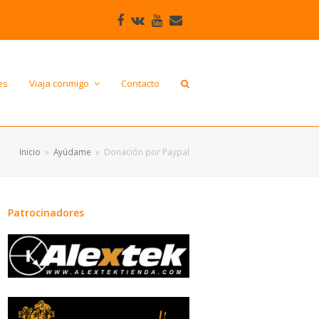
Facebook
VK
Youtube
Correo
electrónico
es
Viaja conmigo
Contacto
Inicio
»
Ayúdame
»
Donación por Paypal
Patrocinadores