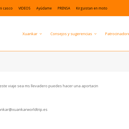
mi casco
VIDEOS
Ayúdame
PRENSA
Kirguistan en moto
Xuankar
Consejos y sugerencias
Patrocinador
ue este viaje sea ms llevadero puedes hacer una aportacin
nkar@xuankarworldtrip.es