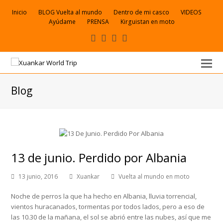
Inicio
BLOG Vuelta al mundo
Dentro de mi casco
VIDEOS
Ayúdame
PRENSA
Kirguistan en moto
Facebook
VK
Youtube
Correo
electrónico
Blog
13 de junio. Perdido por Albania
13 junio, 2016
Xuankar
Vuelta al mundo en moto
Noche de perros la que ha hecho en Albania, lluvia torrencial,
vientos huracanados, tormentas por todos lados, pero a eso de
las 10.30 de la mañana, el sol se abrió entre las nubes, así que me