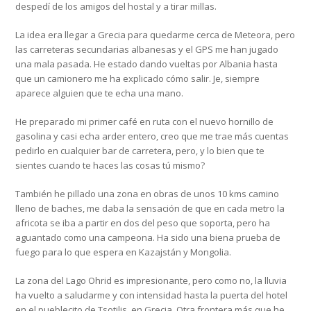
despedí de los amigos del hostal y a tirar millas.
La idea era llegar a Grecia para quedarme cerca de Meteora, pero
las carreteras secundarias albanesas y el GPS me han jugado
una mala pasada. He estado dando vueltas por Albania hasta
que un camionero me ha explicado cómo salir. Je, siempre
aparece alguien que te echa una mano.
He preparado mi primer café en ruta con el nuevo hornillo de
gasolina y casi echa arder entero, creo que me trae más cuentas
pedirlo en cualquier bar de carretera, pero, y lo bien que te
sientes cuando te haces las cosas tú mismo?
También he pillado una zona en obras de unos 10 kms camino
lleno de baches, me daba la sensación de que en cada metro la
africota se iba a partir en dos del peso que soporta, pero ha
aguantado como una campeona. Ha sido una biena prueba de
fuego para lo que espera en Kazajstán y Mongolia.
La zona del Lago Ohrid es impresionante, pero como no, la lluvia
ha vuelto a saludarme y con intensidad hasta la puerta del hotel
en el pueblecito de Tsotilis, en Grecia. Otra frontera más que he