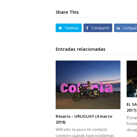
Share This
Twittear
Compartir
Compart
Entradas relacionadas
EL SA
2017)
Rosario – URUGUAY (4 marzo
El pa
2018)
fronte
Wilfredo se puso en contacto
desap
conmigo cuando tuve problemas