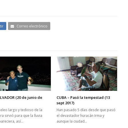
ir
Correo electrónico
CUBA – Pasó la tempestad (13
LVADOR (20 de junio de
sept 2017)
Han pasado 5 días desde que pasó
peleo largo y tedioso de la
el devastador huracán Irma y
ra sirvió para que la lluvia
aunque la ciudad…
areciera, así…