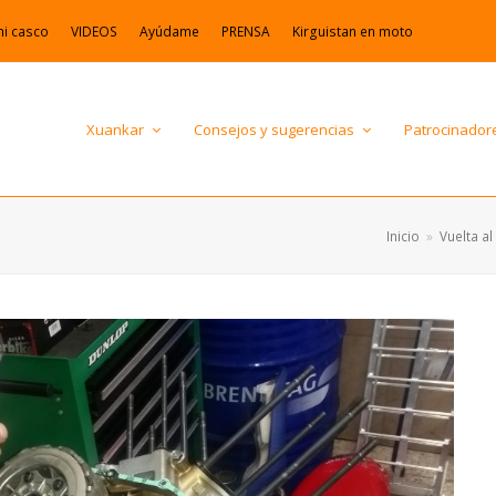
mi casco
VIDEOS
Ayúdame
PRENSA
Kirguistan en moto
Xuankar
Consejos y sugerencias
Patrocinador
Inicio
»
Vuelta a