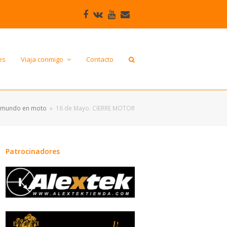
Facebook
VK
Youtube
Correo
electrónico
es
Viaja conmigo
Contacto
l mundo en moto
»
16 de Mayo. CIERRE MOTOR
Patrocinadores