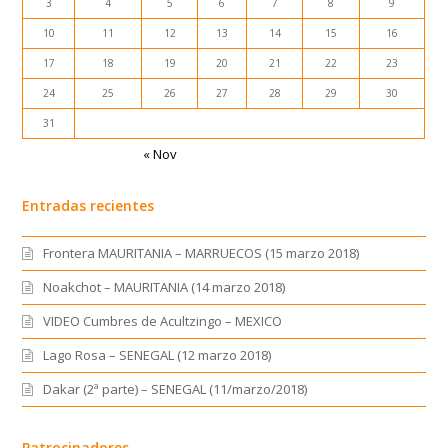
3
4
5
6
7
8
9
10
11
12
13
14
15
16
17
18
19
20
21
22
23
24
25
26
27
28
29
30
31
« Nov
Entradas recientes
Frontera MAURITANIA – MARRUECOS (15 marzo 2018)
Noakchot – MAURITANIA (14 marzo 2018)
VIDEO Cumbres de Acultzingo – MEXICO
Lago Rosa – SENEGAL (12 marzo 2018)
Dakar (2ª parte) – SENEGAL (11/marzo/2018)
Patrocinadores