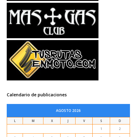
Calendario de publicaciones
AGOSTO 2026
L
M
X
J
V
S
D
1
2