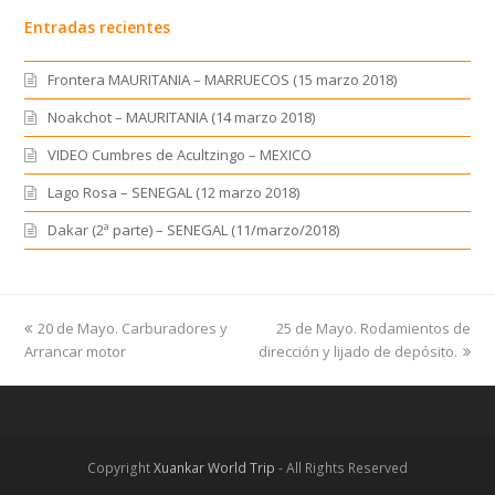
Entradas recientes
Frontera MAURITANIA – MARRUECOS (15 marzo 2018)
Noakchot – MAURITANIA (14 marzo 2018)
VIDEO Cumbres de Acultzingo – MEXICO
Lago Rosa – SENEGAL (12 marzo 2018)
Dakar (2ª parte) – SENEGAL (11/marzo/2018)
previous
20 de Mayo. Carburadores y
25 de Mayo. Rodamientos de
next
Arrancar motor
post:
dirección y lijado de depósito.
post:
Copyright
Xuankar World Trip
- All Rights Reserved