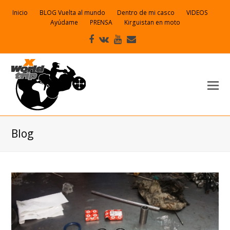
Inicio
BLOG Vuelta al mundo
Dentro de mi casco
VIDEOS
Ayúdame
PRENSA
Kirguistan en moto
Facebook
VK
Youtube
Correo
electrónico
Blog