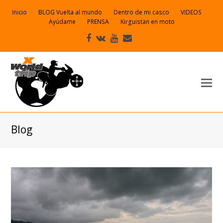
Inicio
BLOG Vuelta al mundo
Dentro de mi casco
VIDEOS
Ayúdame
PRENSA
Kirguistan en moto
Facebook
VK
Youtube
Correo
electrónico
Blog