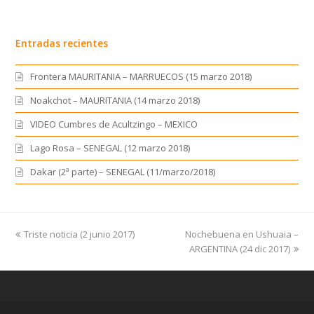
Entradas recientes
Frontera MAURITANIA – MARRUECOS (15 marzo 2018)
Noakchot – MAURITANIA (14 marzo 2018)
VIDEO Cumbres de Acultzingo – MEXICO
Lago Rosa – SENEGAL (12 marzo 2018)
Dakar (2ª parte) – SENEGAL (11/marzo/2018)
previous
Triste noticia (2 junio 2017)
Nochebuena en Ushuaia –
next
post:
post:
ARGENTINA (24 dic 2017)