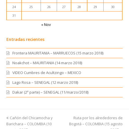
24
25
26
27
28
29
30
31
« Nov
Entradas recientes
Frontera MAURITANIA – MARRUECOS (15 marzo 2018)
Noakchot – MAURITANIA (14 marzo 2018)
VIDEO Cumbres de Acultzingo – MEXICO
Lago Rosa – SENEGAL (12 marzo 2018)
Dakar (2ª parte) – SENEGAL (11/marzo/2018)
previous
Cañón del Chicamocha y
Ruta por los alrededores de
next
Barichara – COLOMBIA (10
post:
Bogotá – COLOMBIA (15 agosto
post: