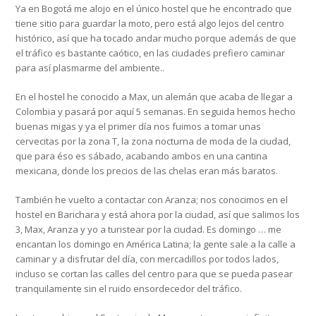
Ya en Bogotá me alojo en el único hostel que he encontrado que
tiene sitio para guardar la moto, pero está algo lejos del centro
histórico, así que ha tocado andar mucho porque además de que
el tráfico es bastante caótico, en las ciudades prefiero caminar
para así plasmarme del ambiente..
En el hostel he conocido a Max, un alemán que acaba de llegar a
Colombia y pasará por aquí 5 semanas. En seguida hemos hecho
buenas migas y ya el primer día nos fuimos a tomar unas
cervecitas por la zona T, la zona nocturna de moda de la ciudad,
que para éso es sábado, acabando ambos en una cantina
mexicana, donde los precios de las chelas eran más baratos.
También he vuelto a contactar con Aranza; nos conocimos en el
hostel en Barichara y está ahora por la ciudad, así que salimos los
3, Max, Aranza y yo a turistear por la ciudad. Es domingo … me
encantan los domingo en América Latina; la gente sale a la calle a
caminar y a disfrutar del día, con mercadillos por todos lados,
incluso se cortan las calles del centro para que se pueda pasear
tranquilamente sin el ruido ensordecedor del tráfico.