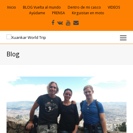
Inicio
BLOG Vuelta al mundo
Dentro de mi casco
VIDEOS
Ayúdame
PRENSA
Kirguistan en moto
Facebook
VK
Youtube
Correo
electrónico
Blog