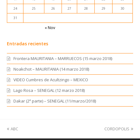
24
25
26
27
28
29
30
31
« Nov
Entradas recientes
Frontera MAURITANIA – MARRUECOS (15 marzo 2018)
Noakchot – MAURITANIA (14 marzo 2018)
VIDEO Cumbres de Acultzingo – MEXICO
Lago Rosa – SENEGAL (12 marzo 2018)
Dakar (2ª parte) – SENEGAL (11/marzo/2018)
previous
ABC
CORDOPOLIS
next
post:
post: