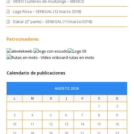
VIDEO Cumbres de Acultzingo – MEXICO
Lago Rosa – SENEGAL (12 marzo 2018)
Dakar (2ª parte) – SENEGAL (11/marzo/2018)
Patrocinadores
Calendario de publicaciones
AGOSTO 2026
L
M
X
J
V
S
D
1
2
3
4
5
6
7
8
9
10
11
12
13
14
15
16
17
18
19
20
21
22
23