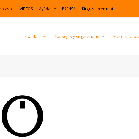
mi casco
VIDEOS
Ayúdame
PRENSA
Kirguistan en moto
Xuankar
Consejos y sugerencias
Patrocinador