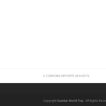
previous
CORDOBA DEPORTE (9/3/2017)
post:
Copyright
Xuankar World Trip
- All Rights Res