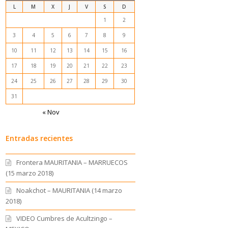
L
M
X
J
V
S
D
1
2
3
4
5
6
7
8
9
10
11
12
13
14
15
16
xuankar-
17
18
19
20
21
22
23
24
25
26
27
28
29
30
31
« Nov
Entradas recientes
Frontera MAURITANIA – MARRUECOS
(15 marzo 2018)
Noakchot – MAURITANIA (14 marzo
2018)
VIDEO Cumbres de Acultzingo –