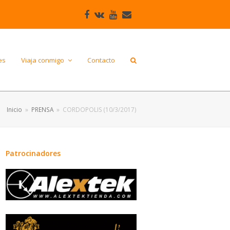
Facebook
VK
Youtube
Correo
electrónico
es
Viaja conmigo
Contacto
Inicio
»
PRENSA
»
CORDOPOLIS (10/3/2017)
Patrocinadores