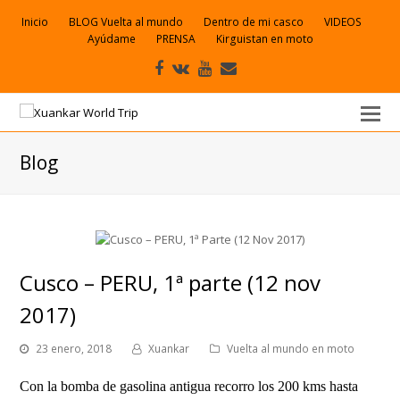
Inicio
BLOG Vuelta al mundo
Dentro de mi casco
VIDEOS
Ayúdame
PRENSA
Kirguistan en moto
Facebook
VK
Youtube
Correo
electrónico
Blog
Cusco – PERU, 1ª parte (12 nov
2017)
23 enero, 2018
Xuankar
Vuelta al mundo en moto
Con la bomba de gasolina antigua recorro los 200 kms hasta