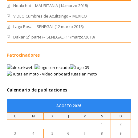
Noakchot – MAURITANIA (14 marzo 2018)
VIDEO Cumbres de Acultzingo – MEXICO
Lago Rosa – SENEGAL (12 marzo 2018)
Dakar (2ª parte) – SENEGAL (11/marzo/2018)
Patrocinadores
Calendario de publicaciones
AGOSTO 2026
L
M
X
J
V
S
D
1
2
3
4
5
6
7
8
9