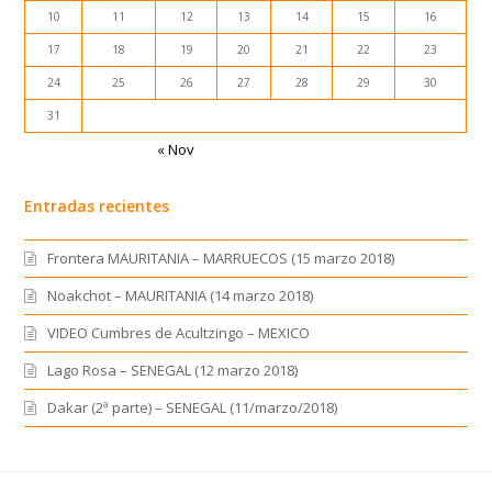
10
11
12
13
14
15
16
17
18
19
20
21
22
23
24
25
26
27
28
29
30
31
« Nov
Entradas recientes
Frontera MAURITANIA – MARRUECOS (15 marzo 2018)
Noakchot – MAURITANIA (14 marzo 2018)
VIDEO Cumbres de Acultzingo – MEXICO
Lago Rosa – SENEGAL (12 marzo 2018)
Dakar (2ª parte) – SENEGAL (11/marzo/2018)