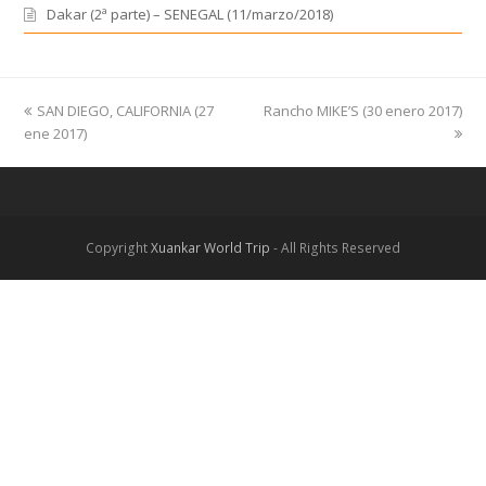
Dakar (2ª parte) – SENEGAL (11/marzo/2018)
previous
SAN DIEGO, CALIFORNIA (27
Rancho MIKE’S (30 enero 2017)
next
ene 2017)
post:
post:
Copyright
Xuankar World Trip
- All Rights Reserved