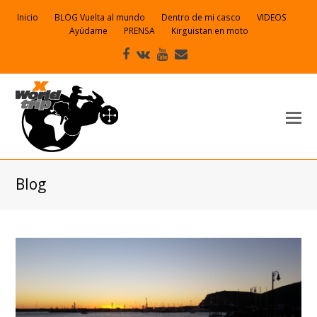
Inicio
BLOG Vuelta al mundo
Dentro de mi casco
VIDEOS
Ayúdame
PRENSA
Kirguistan en moto
Facebook
VK
Youtube
Correo
electrónico
Blog