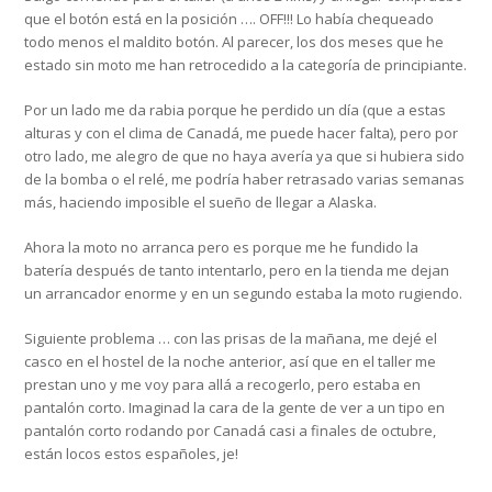
que el botón está en la posición …. OFF!!! Lo había chequeado
todo menos el maldito botón. Al parecer, los dos meses que he
estado sin moto me han retrocedido a la categoría de principiante.
Por un lado me da rabia porque he perdido un día (que a estas
alturas y con el clima de Canadá, me puede hacer falta), pero por
otro lado, me alegro de que no haya avería ya que si hubiera sido
de la bomba o el relé, me podría haber retrasado varias semanas
más, haciendo imposible el sueño de llegar a Alaska.
Ahora la moto no arranca pero es porque me he fundido la
batería después de tanto intentarlo, pero en la tienda me dejan
un arrancador enorme y en un segundo estaba la moto rugiendo.
Siguiente problema … con las prisas de la mañana, me dejé el
casco en el hostel de la noche anterior, así que en el taller me
prestan uno y me voy para allá a recogerlo, pero estaba en
pantalón corto. Imaginad la cara de la gente de ver a un tipo en
pantalón corto rodando por Canadá casi a finales de octubre,
están locos estos españoles, je!