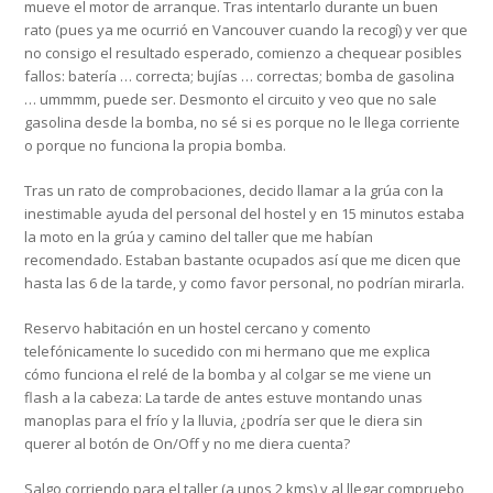
mueve el motor de arranque. Tras intentarlo durante un buen
rato (pues ya me ocurrió en Vancouver cuando la recogí) y ver que
no consigo el resultado esperado, comienzo a chequear posibles
fallos: batería … correcta; bujías … correctas; bomba de gasolina
… ummmm, puede ser. Desmonto el circuito y veo que no sale
gasolina desde la bomba, no sé si es porque no le llega corriente
o porque no funciona la propia bomba.
Tras un rato de comprobaciones, decido llamar a la grúa con la
inestimable ayuda del personal del hostel y en 15 minutos estaba
la moto en la grúa y camino del taller que me habían
recomendado. Estaban bastante ocupados así que me dicen que
hasta las 6 de la tarde, y como favor personal, no podrían mirarla.
Reservo habitación en un hostel cercano y comento
telefónicamente lo sucedido con mi hermano que me explica
cómo funciona el relé de la bomba y al colgar se me viene un
flash a la cabeza: La tarde de antes estuve montando unas
manoplas para el frío y la lluvia, ¿podría ser que le diera sin
querer al botón de On/Off y no me diera cuenta?
Salgo corriendo para el taller (a unos 2 kms) y al llegar compruebo