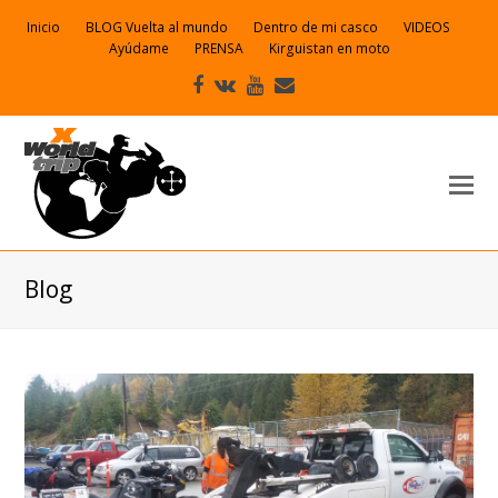
Inicio
BLOG Vuelta al mundo
Dentro de mi casco
VIDEOS
Ayúdame
PRENSA
Kirguistan en moto
Facebook
VK
Youtube
Correo
electrónico
Blog