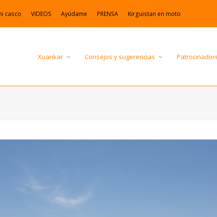
mi casco
VIDEOS
Ayúdame
PRENSA
Kirguistan en moto
Xuankar
Consejos y sugerencias
Patrocinador