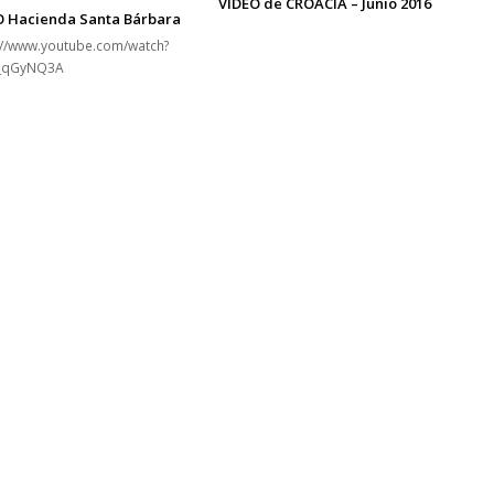
VIDEO de CROACIA – Junio 2016
O Hacienda Santa Bárbara
://www.youtube.com/watch?
t_qGyNQ3A