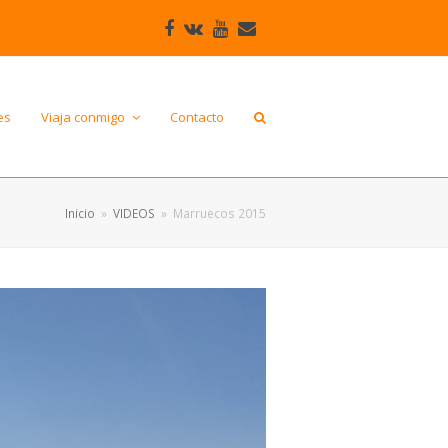
Facebook
VK
Youtube
Correo
electrónico
es
Viaja conmigo
Contacto
Inicio
»
VIDEOS
»
Marruecos 2015