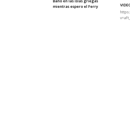
Baño en las islas griegas
VIDE
mientras espero el Ferry
https
v=aF