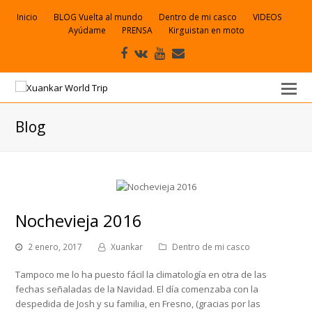
Inicio
BLOG Vuelta al mundo
Dentro de mi casco
VIDEOS
Ayúdame
PRENSA
Kirguistan en moto
Facebook
VK
Youtube
Correo
electrónico
Blog
Nochevieja 2016
2 enero, 2017
Xuankar
Dentro de mi casco
Tampoco me lo ha puesto fácil la climatología en otra de las
fechas señaladas de la Navidad. El día comenzaba con la
despedida de Josh y su familia, en Fresno, (gracias por las