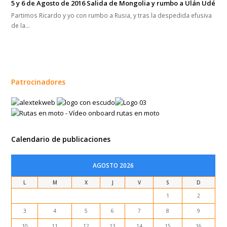
5 y 6 de Agosto de 2016 Salida de Mongolia y rumbo a Ulán Udé
Partimos Ricardo y yo con rumbo a Rusia, y tras la despedida efusiva
de la…
Patrocinadores
Calendario de publicaciones
AGOSTO 2026
L
M
X
J
V
S
D
1
2
3
4
5
6
7
8
9
10
11
12
13
14
15
16