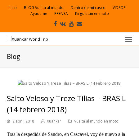
Inicio
BLOG Vuelta al mundo
Dentro de mi casco
VIDEOS
Ayúdame
PRENSA
Kirguistan en moto
Facebook
VK
Youtube
Correo
electrónico
Blog
Salto Veloso y Treze Tilias – BRASIL
(14 febrero 2018)
2 abril, 2018
Xuankar
Vuelta al mundo en moto
Tras la despedida de Sandro, en Cascavel, voy de nuevo a la