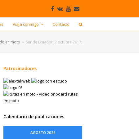
Facebook
VK
Youtube
Correo
electrónico
es
Viaja conmigo
Contacto
ndo en moto
»
Sur de Ecuador (7 octubre 2017)
Patrocinadores
Calendario de publicaciones
AGOSTO 2026