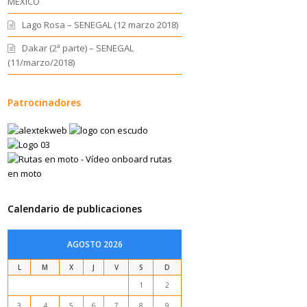
MEXICO
Lago Rosa – SENEGAL (12 marzo 2018)
Dakar (2ª parte) – SENEGAL
(11/marzo/2018)
Patrocinadores
Calendario de publicaciones
AGOSTO 2026
L
M
X
J
V
S
D
1
2
3
4
5
6
7
8
9