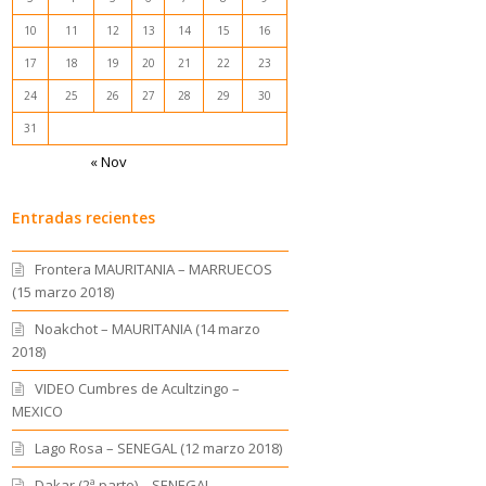
10
11
12
13
14
15
16
17
18
19
20
21
22
23
24
25
26
27
28
29
30
31
« Nov
Entradas recientes
Frontera MAURITANIA – MARRUECOS
(15 marzo 2018)
Noakchot – MAURITANIA (14 marzo
2018)
VIDEO Cumbres de Acultzingo –
MEXICO
Lago Rosa – SENEGAL (12 marzo 2018)
Dakar (2ª parte) – SENEGAL