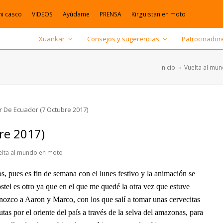
mi casco
VIDEOS
Ayúdame
PRENSA
Kirguistan en moto
Xuankar
Consejos y sugerencias
Patrocinador
Inicio
»
Vuelta al mu
re 2017)
elta al mundo en moto
, pues es fin de semana con el lunes festivo y la animación se
hostel es otro ya que en el que me quedé la otra vez que estuve
onozco a Aaron y Marco, con los que salí a tomar unas cervecitas
tas por el oriente del país a través de la selva del amazonas, para