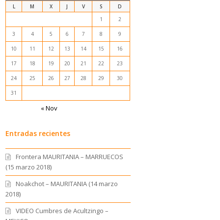
L
M
X
J
V
S
D
1
2
3
4
5
6
7
8
9
10
11
12
13
14
15
16
17
18
19
20
21
22
23
24
25
26
27
28
29
30
31
« Nov
Entradas recientes
Frontera MAURITANIA – MARRUECOS
(15 marzo 2018)
Noakchot – MAURITANIA (14 marzo
2018)
VIDEO Cumbres de Acultzingo –