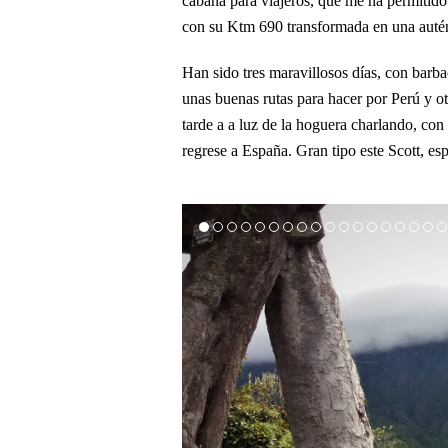
cabaña para viajeros, que me ha permitido u
con su Ktm 690 transformada en una auté
Han sido tres maravillosos días, con bar
unas buenas rutas para hacer por Perú y ot
tarde a a luz de la hoguera charlando, con
regrese a España. Gran tipo este Scott, es