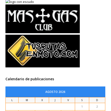
Calendario de publicaciones
AGOSTO 2026
L
M
X
J
V
S
D
1
2