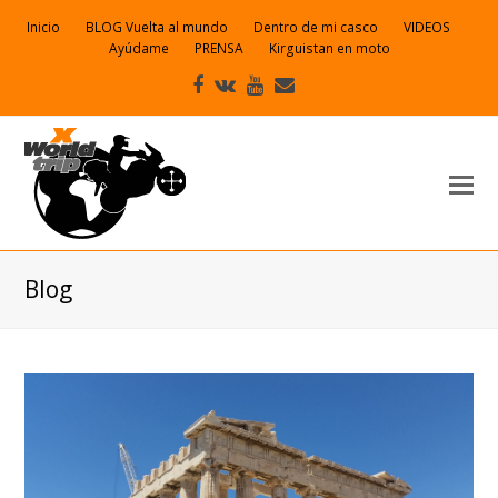
Inicio
BLOG Vuelta al mundo
Dentro de mi casco
VIDEOS
Ayúdame
PRENSA
Kirguistan en moto
Facebook
VK
Youtube
Correo
electrónico
Blog