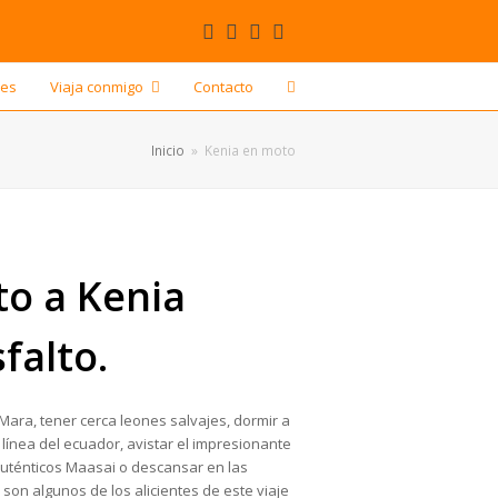
Facebook
VK
Youtube
Correo
electrónico
res
Viaja conmigo
Contacto
Inicio
»
Kenia en moto
to a Kenia
falto.
Mara, tener cerca leones salvajes, dormir a
 línea del ecuador, avistar el impresionante
 auténticos Maasai o descansar en las
on algunos de los alicientes de este viaje