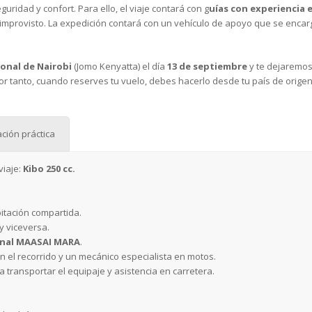
uridad y confort. Para ello, el viaje contará con g
uías con experiencia 
mprovisto. La expedición contará con un vehículo de apoyo que se encarg
onal de Nairobi
(Jomo Kenyatta) el día
13 de septiembre
y te dejaremos
r tanto, cuando reserves tu vuelo, debes hacerlo desde tu país de orige
ción práctica
viaje:
Kibo 250 cc.
bitación compartida.
y viceversa.
onal MAASAI MARA
.
 el recorrido y un mecánico especialista en motos.
 transportar el equipaje y asistencia en carretera.