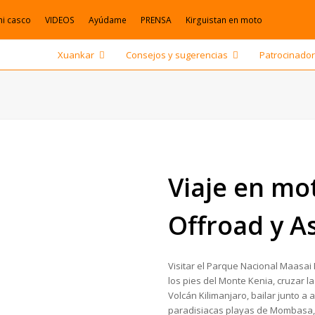
mi casco
VIDEOS
Ayúdame
PRENSA
Kirguistan en moto
Xuankar
Consejos y sugerencias
Patrocinado
Viaje en mo
Offroad y As
Visitar el Parque Nacional Maasai 
los pies del Monte Kenia, cruzar la
Volcán Kilimanjaro, bailar junto a
paradisiacas playas de Mombasa, s