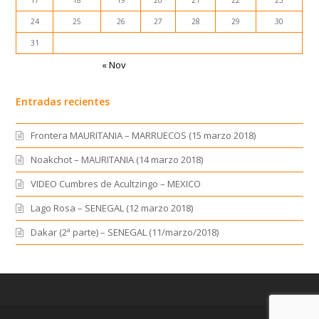
17
18
19
20
21
22
23
24
25
26
27
28
29
30
31
« Nov
Entradas recientes
Frontera MAURITANIA – MARRUECOS (15 marzo 2018)
Noakchot – MAURITANIA (14 marzo 2018)
VIDEO Cumbres de Acultzingo – MEXICO
Lago Rosa – SENEGAL (12 marzo 2018)
Dakar (2ª parte) – SENEGAL (11/marzo/2018)