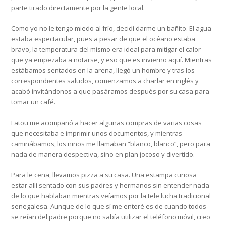
parte tirado directamente por la gente local.
Como yo no le tengo miedo al frío, decidí darme un bañito. El agua
estaba espectacular, pues a pesar de que el océano estaba
bravo, la temperatura del mismo era ideal para mitigar el calor
que ya empezaba a notarse, y eso que es invierno aquí. Mientras
estábamos sentados en la arena, llegó un hombre y tras los
correspondientes saludos, comenzamos a charlar en inglés y
acabó invitándonos a que pasáramos después por su casa para
tomar un café.
Fatou me acompañó a hacer algunas compras de varias cosas
que necesitaba e imprimir unos documentos, y mientras
caminábamos, los niños me llamaban “blanco, blanco”, pero para
nada de manera despectiva, sino en plan jocoso y divertido.
Para le cena, llevamos pizza a su casa. Una estampa curiosa
estar allí sentado con sus padres y hermanos sin entender nada
de lo que hablaban mientras veíamos por la tele lucha tradicional
senegalesa. Aunque de lo que sí me enteré es de cuando todos
se reían del padre porque no sabía utilizar el teléfono móvil, creo