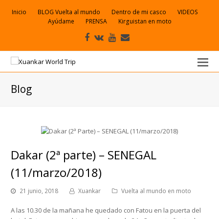
Inicio
BLOG Vuelta al mundo
Dentro de mi casco
VIDEOS
Ayúdame
PRENSA
Kirguistan en moto
Facebook
VK
Youtube
Correo
electrónico
Blog
Dakar (2ª parte) – SENEGAL
(11/marzo/2018)
21 junio, 2018
Xuankar
Vuelta al mundo en moto
A las 10.30 de la mañana he quedado con Fatou en la puerta del