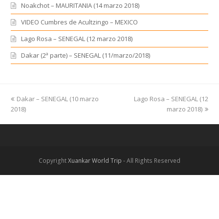
Noakchot – MAURITANIA (14 marzo 2018)
VIDEO Cumbres de Acultzingo – MEXICO
Lago Rosa – SENEGAL (12 marzo 2018)
Dakar (2ª parte) – SENEGAL (11/marzo/2018)
previous
Dakar – SENEGAL (10 marzo
Lago Rosa – SENEGAL (12
next
2018)
post:
post:
marzo 2018)
Copyright
Xuankar World Trip
- All Rights Reserved