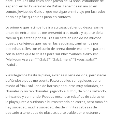
hotel. Fatou es una chica senegalesa de 24 años, estudiante de
español en la Universidad de Dakar. Tenemos un amigo en
común, Jloviao, de Galicia, que me sigue en mi viaje por las redes
sociales y fue quien nos puso en contacto.
Lo primero que hicimos fue ir a su casa, debiendo descalzarme
antes de entrar, donde me presentó a su madre y a parte de la
familia que estaba por allí. Tras un café en uno de los muchos
puestos callejeros que hay en las esquinas, caminamos por
estrechas calles con el suelo de arena donde es normal pararse
con la gente que te cruzas para saludar: “Salaam aleikoum”
“Aleikoum Asalaam” “¿Sabá?” “Sabá, mercí” “E vous, sabá?”
“Sabá”.
Y así llegamos hasta la playa, extensa y llena de vida, pero nadie
bañándose pues me cuenta Fatou que los senegaleses tienen
miedo al frío. Está llena de barcas pesqueras muy coloridas, de
chavales (y no tan chavales) jugando al fútbol, de niños saltando,
brincando y sonriendo. Puedes encontrar rebaños de cabras en
la playa junto a surfistas o burros tirando de carros, pero también
hay suciedad, mucha suciedad, desde infinitas cabezas de
pescado a toneladas de plástico, parte traído por el océano y