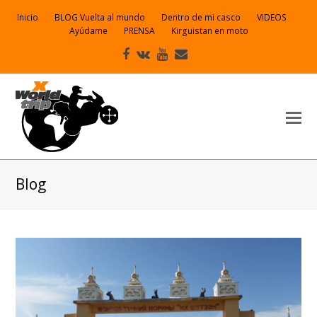
Inicio
BLOG Vuelta al mundo
Dentro de mi casco
VIDEOS
Ayúdame
PRENSA
Kirguistan en moto
Facebook
VK
Youtube
Correo
electrónico
Blog