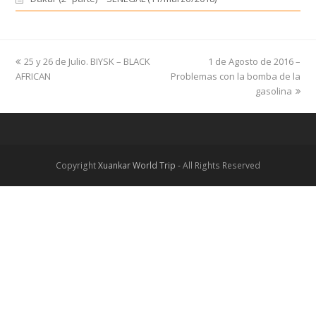
previous
25 y 26 de Julio. BIYSK – BLACK
1 de Agosto de 2016 –
next
AFRICAN
post:
Problemas con la bomba de la
post:
gasolina
Copyright
Xuankar World Trip
- All Rights Reserved