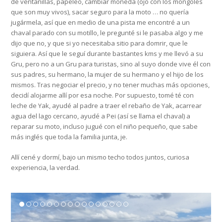
de ventanillas, papeleo, cambiar moneda (ojo con los mongoles
que son muy vivos), sacar seguro para la moto … no quería
jugármela, así que en medio de una pista me encontré a un
chaval parado con su motillo, le pregunté si le pasaba algo y me
dijo que no, y que si yo necesitaba sitio para domrir, que le
siguiera. Así que le seguí durante bastantes kms y me llevó a su
Gru, pero no a un Gru para turistas, sino al suyo donde vive él con
sus padres, su hermano, la mujer de su hermano y el hijo de los
mismos. Tras negociar el precio, y no tener muchas más opciones,
decidí alojarme allí por esa noche. Por supuesto, tomé té con
leche de Yak, ayudé al padre a traer el rebaño de Yak, acarrear
agua del lago cercano, ayudé a Pei (así se llama el chaval) a
reparar su moto, incluso jugué con el niño pequeño, que sabe
más inglés que toda la familia junta, je.
Allí cené y dormí, bajo un mismo techo todos juntos, curiosa
experiencia, la verdad.