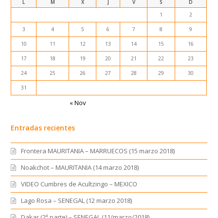
L
M
X
J
V
S
D
1
2
3
4
5
6
7
8
9
10
11
12
13
14
15
16
17
18
19
20
21
22
23
24
25
26
27
28
29
30
31
« Nov
Entradas recientes
Frontera MAURITANIA – MARRUECOS (15 marzo 2018)
Noakchot – MAURITANIA (14 marzo 2018)
VIDEO Cumbres de Acultzingo – MEXICO
Lago Rosa – SENEGAL (12 marzo 2018)
Dakar (2ª parte) – SENEGAL (11/marzo/2018)