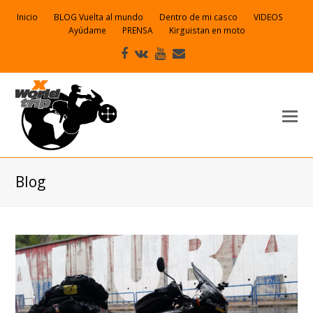
Inicio
BLOG Vuelta al mundo
Dentro de mi casco
VIDEOS
Ayúdame
PRENSA
Kirguistan en moto
Facebook
VK
Youtube
Correo
electrónico
Blog