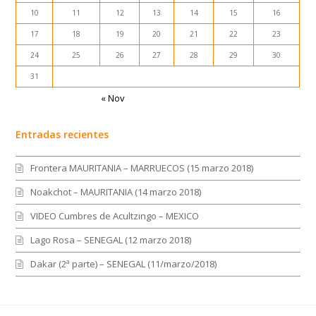
10
11
12
13
14
15
16
17
18
19
20
21
22
23
24
25
26
27
28
29
30
31
« Nov
Entradas recientes
Frontera MAURITANIA – MARRUECOS (15 marzo 2018)
Noakchot – MAURITANIA (14 marzo 2018)
VIDEO Cumbres de Acultzingo – MEXICO
Lago Rosa – SENEGAL (12 marzo 2018)
Dakar (2ª parte) – SENEGAL (11/marzo/2018)