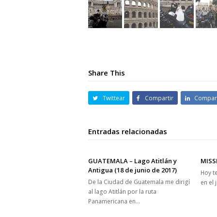
Share This
Twittear
Compartir
Compart
Entradas relacionadas
GUATEMALA – Lago Atitlán y
MISSI
Antigua (18 de junio de 2017)
Hoy te
De la Ciudad de Guatemala me dirigí
en el
al lago Atitlán por la ruta
Panamericana en…