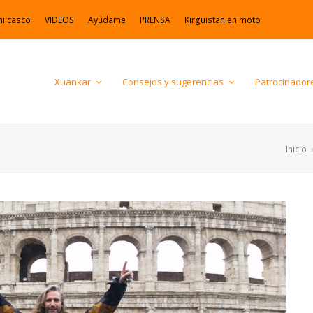
mi casco
VIDEOS
Ayúdame
PRENSA
Kirguistan en moto
Xuankar
Consejos y sugerencias
Patrocinador
Inicio