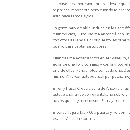
El Coliseo es impresionante, ya desde que ll
te parece imponente pero cuando te acerc
esto hace tantos siglos.
La gente muy amable, incluso en los semá
cuantos kms, … incluso me encontré con una
con otros italianos. Por supuesto les di m
bueno para captar seguidores.
Mientras me echaba fotos en el Coliseum, 
echarse una foro conmigo y con la moto, el
uno de ellos, varias fotos con cada uno. Des
mismo. Al tercer autobús, salí por patas, mej
El ferry hasta Croacia salía de Ancona a la
estuve charlando con otro italiano sobre el v
turcos que cogían el mismo Ferry y comprar b
El barco llega a las 7.00 a puerto y he do
ésa será otra historia …