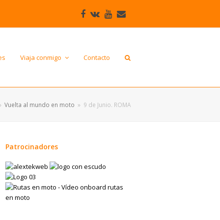
Facebook
VK
Youtube
Correo
electrónico
es
Viaja conmigo
Contacto
»
Vuelta al mundo en moto
»
9 de Junio. ROMA
Patrocinadores