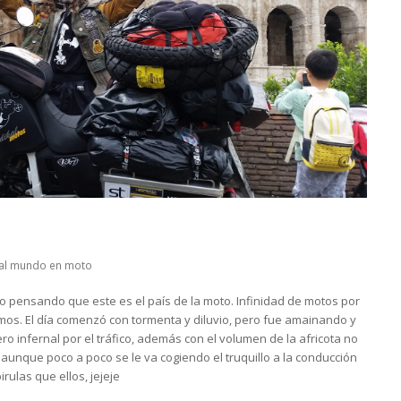
 al mundo en moto
go pensando que este es el país de la moto. Infinidad de motos por
imos. El día comenzó con tormenta y diluvio, pero fue amainando y
o infernal por el tráfico, además con el volumen de la africota no
aunque poco a poco se le va cogiendo el truquillo a la conducción
rulas que ellos, jejeje