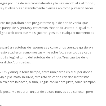
egas por una de sus calles laterales y lo vas viendo allá al fondo ,
as y lo observas detenidamente piensas en cómo pudieron hacer
foros me paraban para preguntarme que de donde venía, que
 pareja de Algeciras y estuvimos charlando un rato, al igual que
i página web para que me siguieran, y es que cualquier momento es
se paró un autobús de japoneses y como unos cuentos quisieron
 resto acudieron como moscas y me eché fotos con todos y cada
pués llegó el turno del autobús de la India. Tres cuartos de lo
or dicho, ‘por ruedas’.
s 20.15 y aunque tenía tiempo, entre una parda en el super donde
iaje y la moto, la lluvia, otro rato de charla con dos motoristas
irra para la noche, al final, llegué con la hora justa, como siempre.
rmido poco. Me esperen un par de países nuevos que conocer, pero