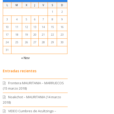
L
M
X
J
V
S
D
1
2
3
4
5
6
7
8
9
10
11
12
13
14
15
16
17
18
19
20
21
22
23
24
25
26
27
28
29
30
31
« Nov
Entradas recientes
Frontera MAURITANIA – MARRUECOS
(15 marzo 2018)
Noakchot – MAURITANIA (14 marzo
2018)
VIDEO Cumbres de Acultzingo –