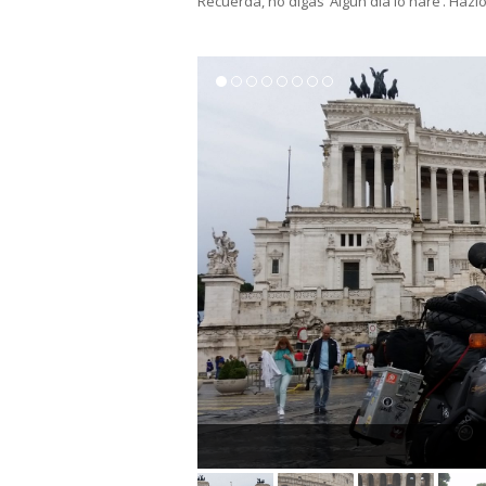
Recuerda, no digas ‘Algún día lo haré’. Hazlo