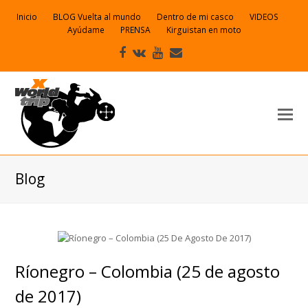
Inicio
BLOG Vuelta al mundo
Dentro de mi casco
VIDEOS
Ayúdame
PRENSA
Kirguistan en moto
Facebook
VK
Youtube
Correo
electrónico
Blog
Ríonegro – Colombia (25 de agosto
de 2017)