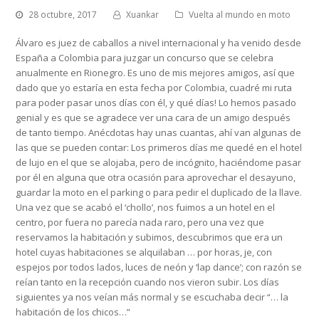
28 octubre, 2017
Xuankar
Vuelta al mundo en moto
Álvaro es juez de caballos a nivel internacional y ha venido desde
España a Colombia para juzgar un concurso que se celebra
anualmente en Rionegro. Es uno de mis mejores amigos, así que
dado que yo estaría en esta fecha por Colombia, cuadré mi ruta
para poder pasar unos días con él, y qué días! Lo hemos pasado
genial y es que se agradece ver una cara de un amigo después
de tanto tiempo. Anécdotas hay unas cuantas, ahí van algunas de
las que se pueden contar: Los primeros días me quedé en el hotel
de lujo en el que se alojaba, pero de incógnito, haciéndome pasar
por él en alguna que otra ocasión para aprovechar el desayuno,
guardar la moto en el parking o para pedir el duplicado de la llave.
Una vez que se acabó el ‘chollo’, nos fuimos a un hotel en el
centro, por fuera no parecía nada raro, pero una vez que
reservamos la habitación y subimos, descubrimos que era un
hotel cuyas habitaciones se alquilaban … por horas, je, con
espejos por todos lados, luces de neón y ‘lap dance’; con razón se
reían tanto en la recepción cuando nos vieron subir. Los días
siguientes ya nos veían más normal y se escuchaba decir “… la
habitación de los chicos…”