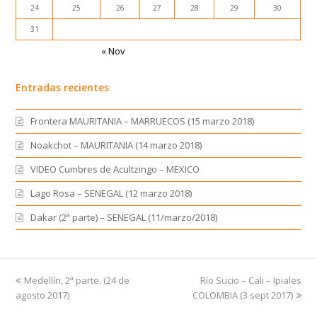
24
25
26
27
28
29
30
31
« Nov
Entradas recientes
Frontera MAURITANIA – MARRUECOS (15 marzo 2018)
Noakchot – MAURITANIA (14 marzo 2018)
VIDEO Cumbres de Acultzingo – MEXICO
Lago Rosa – SENEGAL (12 marzo 2018)
Dakar (2ª parte) – SENEGAL (11/marzo/2018)
previous
Medellín, 2ª parte. (24 de
Río Sucio – Cali – Ipiales
next
agosto 2017)
post:
COLOMBIA (3 sept 2017)
post: