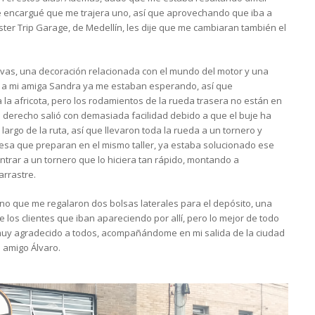
 le encargué que me trajera uno, así que aprovechando que iba a
ster Trip Garage, de Medellín, les dije que me cambiaran también el
uevas, una decoración relacionada con el mundo del motor y una
 a mi amiga Sandra ya me estaban esperando, así que
a africota, pero los rodamientos de la rueda trasera no están en
o derecho salió con demasiada facilidad debido a que el buje ha
largo de la ruta, así que llevaron toda la rueda a un tornero y
sa que preparan en el mismo taller, ya estaba solucionado ese
ntrar a un tornero que lo hiciera tan rápido, montando a
arrastre.
no que me regalaron dos bolsas laterales para el depósito, una
e los clientes que iban apareciendo por allí, pero lo mejor de todo
, muy agradecido a todos, acompañándome en mi salida de la ciudad
 amigo Álvaro.