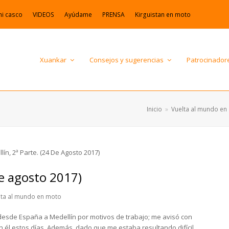
mi casco
VIDEOS
Ayúdame
PRENSA
Kirguistan en moto
Xuankar
Consejos y sugerencias
Patrocinador
Inicio
»
Vuelta al mundo en
de agosto 2017)
lta al mundo en moto
desde España a Medellín por motivos de trabajo; me avisó con
on él estos días. Además, dado que me estaba resultando difícil