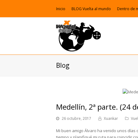
Inicio
BLOG Vuelta al mundo
Dentro de 
Blog
Medellín, 2ª parte. (24 
26 octubre, 2017
Xuankar
Vue
Mi buen amigo Álvaro ha venido unos días 
tiempo y planifiqué mi ruta para coincidir c