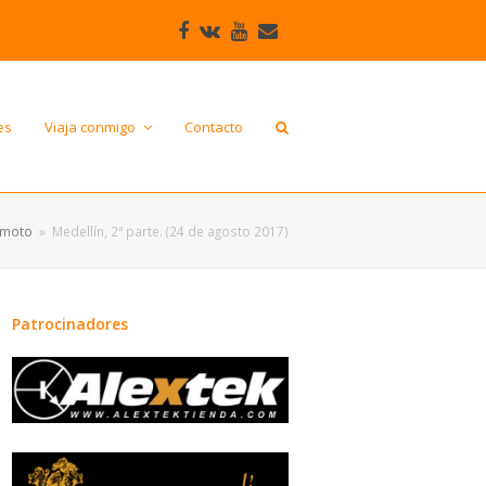
Facebook
VK
Youtube
Correo
electrónico
es
Viaja conmigo
Contacto
 moto
»
Medellín, 2ª parte. (24 de agosto 2017)
Patrocinadores