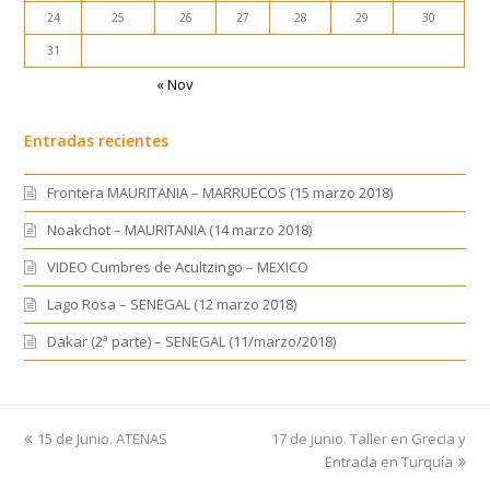
24
25
26
27
28
29
30
31
« Nov
Entradas recientes
Frontera MAURITANIA – MARRUECOS (15 marzo 2018)
Noakchot – MAURITANIA (14 marzo 2018)
VIDEO Cumbres de Acultzingo – MEXICO
Lago Rosa – SENEGAL (12 marzo 2018)
Dakar (2ª parte) – SENEGAL (11/marzo/2018)
previous
15 de Junio. ATENAS
17 de junio. Taller en Grecia y
next
post:
post:
Entrada en Turquía