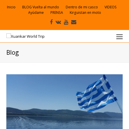
Inicio
BLOG Vuelta al mundo
Dentro de mi casco
VIDEOS
Ayúdame
PRENSA
Kirguistan en moto
Facebook
VK
Youtube
Correo
electrónico
Blog