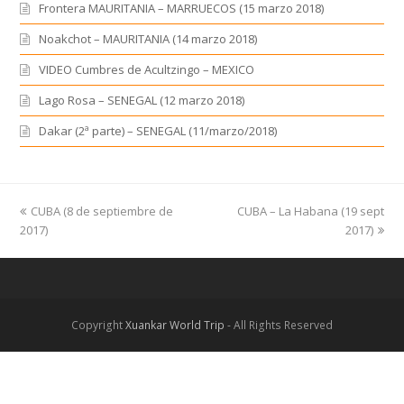
Frontera MAURITANIA – MARRUECOS (15 marzo 2018)
Noakchot – MAURITANIA (14 marzo 2018)
VIDEO Cumbres de Acultzingo – MEXICO
Lago Rosa – SENEGAL (12 marzo 2018)
Dakar (2ª parte) – SENEGAL (11/marzo/2018)
previous
CUBA (8 de septiembre de
CUBA – La Habana (19 sept
next
2017)
post:
post:
2017)
Copyright
Xuankar World Trip
- All Rights Reserved