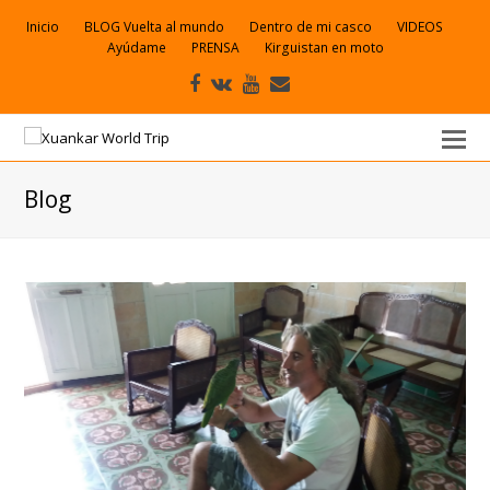
Inicio
BLOG Vuelta al mundo
Dentro de mi casco
VIDEOS
Ayúdame
PRENSA
Kirguistan en moto
Facebook
VK
Youtube
Correo
electrónico
Blog