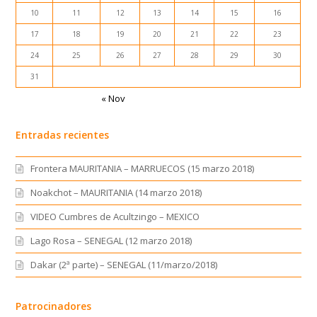
10
11
12
13
14
15
16
17
18
19
20
21
22
23
24
25
26
27
28
29
30
31
« Nov
Entradas recientes
Frontera MAURITANIA – MARRUECOS (15 marzo 2018)
Noakchot – MAURITANIA (14 marzo 2018)
VIDEO Cumbres de Acultzingo – MEXICO
Lago Rosa – SENEGAL (12 marzo 2018)
Dakar (2ª parte) – SENEGAL (11/marzo/2018)
Patrocinadores