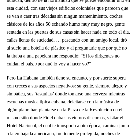
huracán, dentro de la normalidad que se puede encontrar uno en
esta ciudad, con sus viejos edificios coloniales que parecen que
se van a caer tras décadas sin ningún mantenimiento, coches
clásicos de los años 50 echando humo muy muy negro, gente
sentada en las puertas de sus casas sin hacer nada en todo el día,
calles llenas de suciedad, … paseando con un amigo local, tiró
al suelo una botella de plástico y al preguntarle que por qué no
la tiraba a una papelera me respondió: “Si los dirigentes no
cuidan el país, ¿por qué lo voy a hacer yo?”
Pero La Habana también tiene su encanto, y por suerte supera
con creces a sus aspectos negativos: su gente, siempre alegre y
simpática, sus ‘tasquitas’ donde tomarse una cerveza mientras
escuchas música típica cubana, deleitarse con la música de
algún piano bar, plantarse en la Plaza de la Revolución en el
mismo sitio donde Fidel daba sus eternos discursos, visitar el
Hotel Nacional, el cual te transporta a otra época, caminar junto
a la embajada americana, fuertemente protegida, noches de