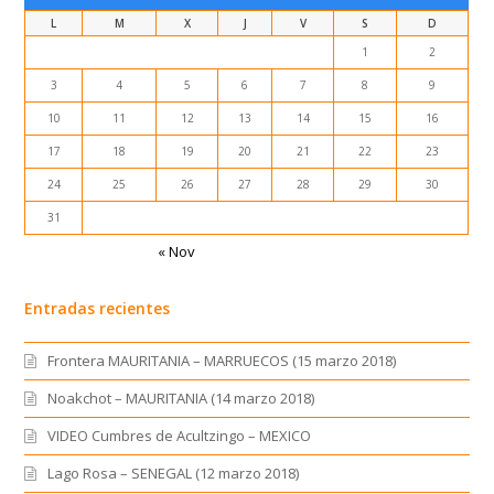
L
M
X
J
V
S
D
1
2
3
4
5
6
7
8
9
10
11
12
13
14
15
16
17
18
19
20
21
22
23
24
25
26
27
28
29
30
31
« Nov
Entradas recientes
Frontera MAURITANIA – MARRUECOS (15 marzo 2018)
Noakchot – MAURITANIA (14 marzo 2018)
VIDEO Cumbres de Acultzingo – MEXICO
Lago Rosa – SENEGAL (12 marzo 2018)