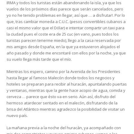
IRMA y todos los turistas están abandonando la isla, ya que los
vuelos de los próximos días parece que serán cancelados, pero
yo no he tenido problemas en llegar, así que … a disfrutar!. Por lo
que, tras cambiar moneda a C.U.C. (pesos convertibles cubanos a
casi el mismo valor que el Dólar) e intentar compartir un taxi para
la ciudad pues el coste era de 25 cuc (en vano, pues todos los
turistas parecen tenerme miedo), llego a la casa reservada por
mis amigos desde España, en la que ya estuvieron alojados el
año pasado y donde me encontaré con ellos por la noche, ya que
su vuelo llega más tarde que el mío.
Mientras los espero, camino por la Avenida de los Presidentes
hasta llegar al famoso Malecón donde todos los negocios y
hoteles se preparan para recibir al huracán, apuntalando puertas
y ventanas, mientras que la gente hace acopio de agua, comida y
cerveza … parece que ésto va en serio. Aún así, disfruto del
hermoso atardecer sentado en el malecón, disfrutando de la
brisa del Atlántico mientras agradezco la posibilidad de visitar un
nuevo país.
La mañana previa a la noche del huracán, ya acompañado con