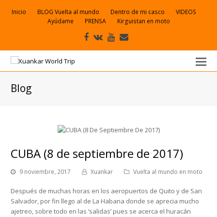
Inicio
BLOG Vuelta al mundo
Dentro de mi casco
VIDEOS
Ayúdame
PRENSA
Kirguistan en moto
Facebook
VK
Youtube
Correo
electrónico
Blog
CUBA (8 de septiembre de 2017)
9 noviembre, 2017
Xuankar
Vuelta al mundo en moto
Después de muchas horas en los aeropuertos de Quito y de San
Salvador, por fin llego al de La Habana donde se aprecia mucho
ajetreo, sobre todo en las ‘salidas’ pues se acerca el huracán