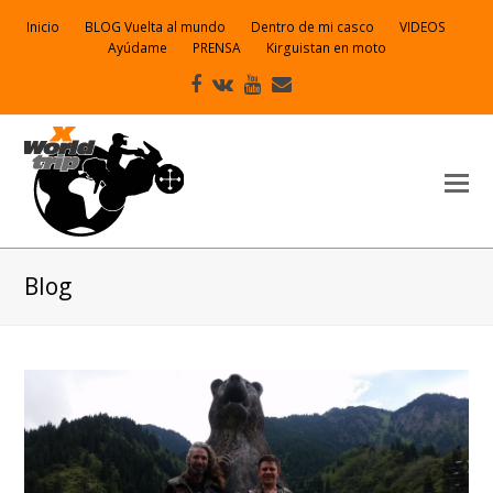
Inicio
BLOG Vuelta al mundo
Dentro de mi casco
VIDEOS
Ayúdame
PRENSA
Kirguistan en moto
Facebook
VK
Youtube
Correo
electrónico
Blog