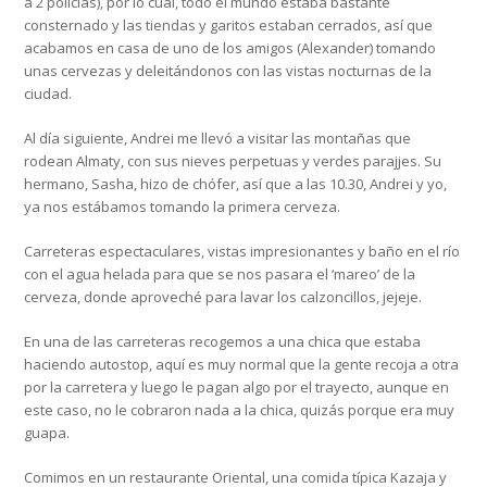
a 2 policías), por lo cual, todo el mundo estaba bastante
consternado y las tiendas y garitos estaban cerrados, así que
acabamos en casa de uno de los amigos (Alexander) tomando
unas cervezas y deleitándonos con las vistas nocturnas de la
ciudad.
Al día siguiente, Andrei me llevó a visitar las montañas que
rodean Almaty, con sus nieves perpetuas y verdes parajjes. Su
hermano, Sasha, hizo de chófer, así que a las 10.30, Andrei y yo,
ya nos estábamos tomando la primera cerveza.
Carreteras espectaculares, vistas impresionantes y baño en el río
con el agua helada para que se nos pasara el ‘mareo’ de la
cerveza, donde aproveché para lavar los calzoncillos, jejeje.
En una de las carreteras recogemos a una chica que estaba
haciendo autostop, aquí es muy normal que la gente recoja a otra
por la carretera y luego le pagan algo por el trayecto, aunque en
este caso, no le cobraron nada a la chica, quizás porque era muy
guapa.
Comimos en un restaurante Oriental, una comida típica Kazaja y