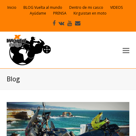
Inicio
BLOG Vuelta al mundo
Dentro de mi casco
VIDEOS
Ayúdame
PRENSA
Kirguistan en moto
Facebook
VK
Youtube
Correo
electrónico
Blog