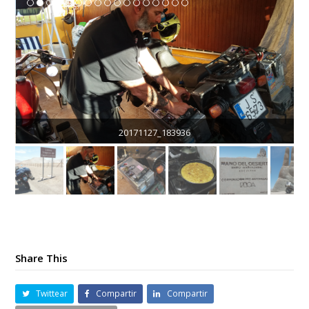
20171127_183936
Share This
Twittear
Compartir
Compartir