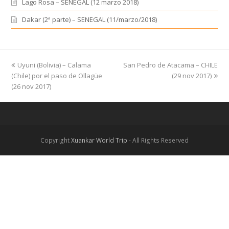
Lago Rosa – SENEGAL (12 marzo 2018)
Dakar (2ª parte) – SENEGAL (11/marzo/2018)
previous
Uyuni (Bolivia) – Calama
San Pedro de Atacama – CHILE
next
(Chile) por el paso de Ollagüe
post:
post:
(29 nov 2017)
(26 nov 2017)
Copyright
Xuankar World Trip
- All Rights Reserved