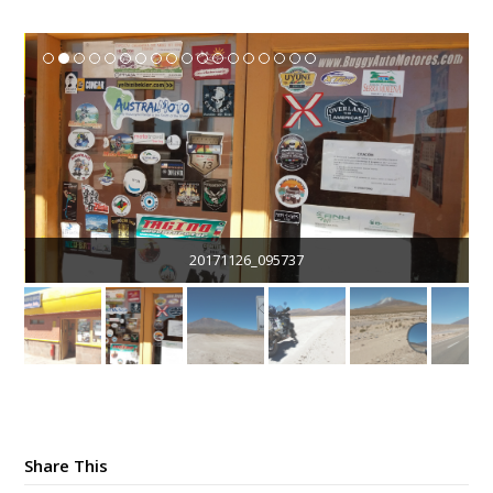
20171126_095737
Share This