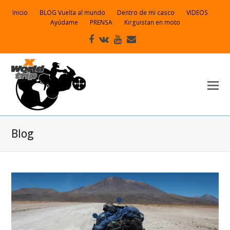
Inicio
BLOG Vuelta al mundo
Dentro de mi casco
VIDEOS
Ayúdame
PRENSA
Kirguistan en moto
Facebook
VK
Youtube
Correo
electrónico
Blog