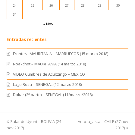
24
25
26
27
28
29
30
31
« Nov
Entradas recientes
Frontera MAURITANIA – MARRUECOS (15 marzo 2018)
Noakchot – MAURITANIA (14 marzo 2018)
VIDEO Cumbres de Acultzingo – MEXICO
Lago Rosa – SENEGAL (12 marzo 2018)
Dakar (2ª parte) – SENEGAL (11/marzo/2018)
previous
Salar de Uyuni – BOLIVIA (24
Antofagasta – CHILE (27 nov
next
nov 2017)
post:
post:
2017)