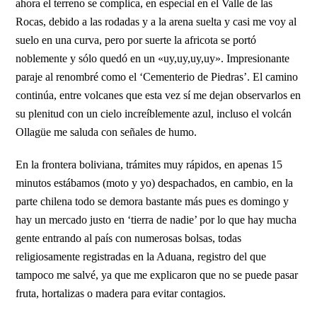
ahora el terreno se complica, en especial en el Valle de las
Rocas, debido a las rodadas y a la arena suelta y casi me voy al
suelo en una curva, pero por suerte la africota se portó
noblemente y sólo quedó en un «uy,uy,uy,uy». Impresionante
paraje al renombré como el ‘Cementerio de Piedras’. El camino
continúa, entre volcanes que esta vez sí me dejan observarlos en
su plenitud con un cielo increíblemente azul, incluso el volcán
Ollagüe me saluda con señales de humo.
En la frontera boliviana, trámites muy rápidos, en apenas 15
minutos estábamos (moto y yo) despachados, en cambio, en la
parte chilena todo se demora bastante más pues es domingo y
hay un mercado justo en ‘tierra de nadie’ por lo que hay mucha
gente entrando al país con numerosas bolsas, todas
religiosamente registradas en la Aduana, registro del que
tampoco me salvé, ya que me explicaron que no se puede pasar
fruta, hortalizas o madera para evitar contagios.