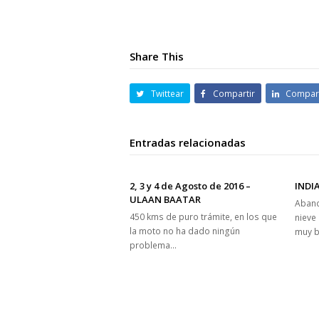
Share This
Twittear
Compartir
Compart
Entradas relacionadas
2, 3 y 4 de Agosto de 2016 –
INDI
ULAAN BAATAR
Aband
450 kms de puro trámite, en los que
nieve
la moto no ha dado ningún
muy b
problema…