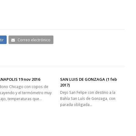
ir
Correo electrónico
ANAPOLIS 19 nov 2016
SAN LUIS DE GONZAGA (1 feb
2017)
ono Chicago con copos de
Dejo San Felipe con destino a la
 cayendo y el termómetro muy
Bahía San Luís de Gonzaga, con
ajo, temperaturas que…
parada obligada…