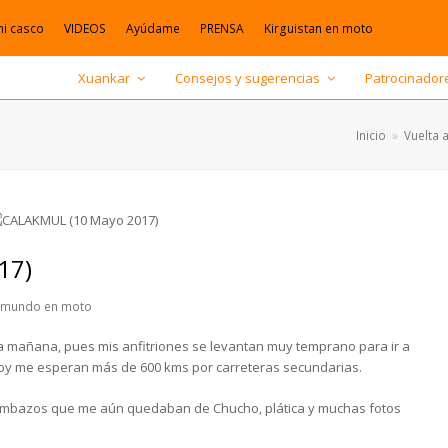
mi casco
VIDEOS
Ayúdame
PRENSA
Kirguistan en moto
Xuankar
Consejos y sugerencias
Patrocinador
Inicio
»
Vuelta 
17)
l mundo en moto
la mañana, pues mis anfitriones se levantan muy temprano para ir a
hoy me esperan más de 600 kms por carreteras secundarias.
pambazos que me aún quedaban de Chucho, plática y muchas fotos