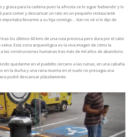
 y grasa para la cadena pues la africota se lo sigue ‘bebiendo’ y lo
é para comer y descansar un rato en un pequeño restaurante
 importaba llevarme a su hija conmigo… Aún no sé si lo dijo de
 tras los últimos 60 kms de una ruta preciosa pero dura por el calor
 selva. Esta zona arqueológica es la viva imagen de cómo la
o a las construcciones humanas tras más de mil años de abandono.
ecido quedarme en el pueblito cercano a las ruinas, en una cabaña
os en la ducha y una rana muerta en el suelo no presagia una
tera podré descansar plácidamente.