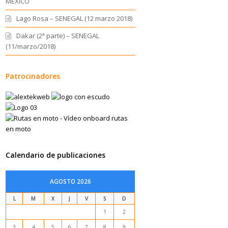
MEXICO
Lago Rosa – SENEGAL (12 marzo 2018)
Dakar (2ª parte) – SENEGAL
(11/marzo/2018)
Patrocinadores
Calendario de publicaciones
AGOSTO 2026
L
M
X
J
V
S
D
1
2
3
4
5
6
7
8
9