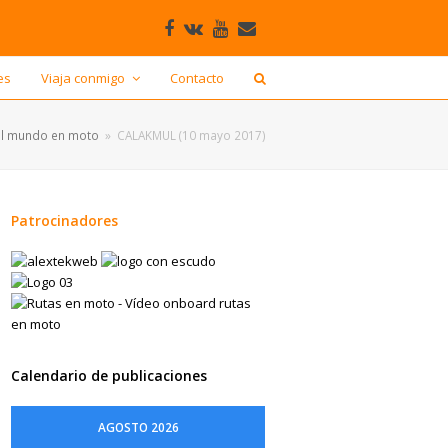
Facebook
VK
Youtube
Correo
electrónico
es
Viaja conmigo
Contacto
al mundo en moto
»
CALAKMUL (10 mayo 2017)
Patrocinadores
Calendario de publicaciones
AGOSTO 2026