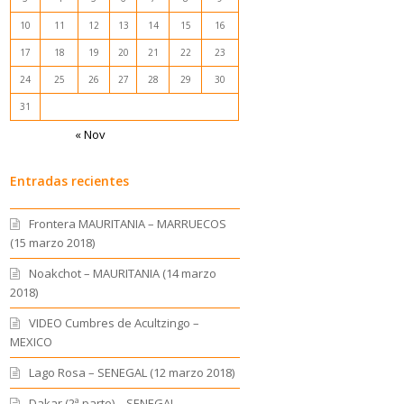
10
11
12
13
14
15
16
17
18
19
20
21
22
23
24
25
26
27
28
29
30
31
« Nov
Entradas recientes
Frontera MAURITANIA – MARRUECOS
(15 marzo 2018)
Noakchot – MAURITANIA (14 marzo
2018)
VIDEO Cumbres de Acultzingo –
MEXICO
Lago Rosa – SENEGAL (12 marzo 2018)
Dakar (2ª parte) – SENEGAL