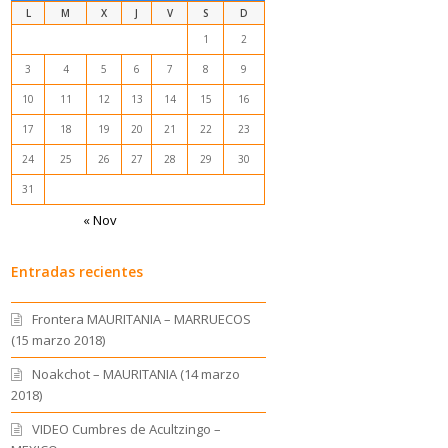
L
M
X
J
V
S
D
1
2
3
4
5
6
7
8
9
10
11
12
13
14
15
16
17
18
19
20
21
22
23
24
25
26
27
28
29
30
31
« Nov
Entradas recientes
Frontera MAURITANIA – MARRUECOS
(15 marzo 2018)
Noakchot – MAURITANIA (14 marzo
2018)
VIDEO Cumbres de Acultzingo –