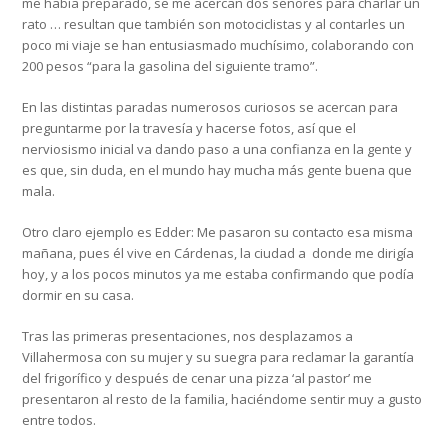
me había preparado, se me acercan dos señores para charlar un
rato … resultan que también son motociclistas y al contarles un
poco mi viaje se han entusiasmado muchísimo, colaborando con
200 pesos “para la gasolina del siguiente tramo”.
En las distintas paradas numerosos curiosos se acercan para
preguntarme por la travesía y hacerse fotos, así que el
nerviosismo inicial va dando paso a una confianza en la gente y
es que, sin duda, en el mundo hay mucha más gente buena que
mala.
Otro claro ejemplo es Edder: Me pasaron su contacto esa misma
mañana, pues él vive en Cárdenas, la ciudad a donde me dirigía
hoy, y a los pocos minutos ya me estaba confirmando que podía
dormir en su casa.
Tras las primeras presentaciones, nos desplazamos a
Villahermosa con su mujer y su suegra para reclamar la garantía
del frigorífico y después de cenar una pizza ‘al pastor’ me
presentaron al resto de la familia, haciéndome sentir muy a gusto
entre todos.