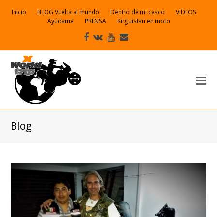
Inicio
BLOG Vuelta al mundo
Dentro de mi casco
VIDEOS
Ayúdame
PRENSA
Kirguistan en moto
Facebook
VK
Youtube
Correo
electrónico
Blog