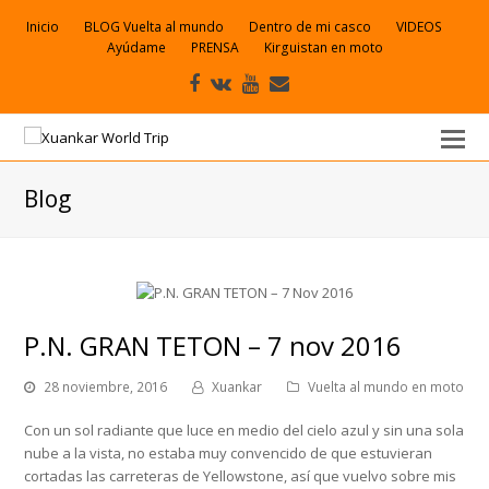
Inicio
BLOG Vuelta al mundo
Dentro de mi casco
VIDEOS
Ayúdame
PRENSA
Kirguistan en moto
Facebook
VK
Youtube
Correo
electrónico
Blog
P.N. GRAN TETON – 7 nov 2016
28 noviembre, 2016
Xuankar
Vuelta al mundo en moto
Con un sol radiante que luce en medio del cielo azul y sin una sola
nube a la vista, no estaba muy convencido de que estuvieran
cortadas las carreteras de Yellowstone, así que vuelvo sobre mis