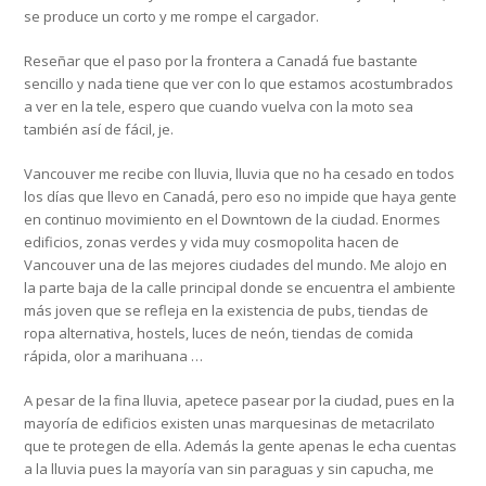
se produce un corto y me rompe el cargador.
Reseñar que el paso por la frontera a Canadá fue bastante
sencillo y nada tiene que ver con lo que estamos acostumbrados
a ver en la tele, espero que cuando vuelva con la moto sea
también así de fácil, je.
Vancouver me recibe con lluvia, lluvia que no ha cesado en todos
los días que llevo en Canadá, pero eso no impide que haya gente
en continuo movimiento en el Downtown de la ciudad. Enormes
edificios, zonas verdes y vida muy cosmopolita hacen de
Vancouver una de las mejores ciudades del mundo. Me alojo en
la parte baja de la calle principal donde se encuentra el ambiente
más joven que se refleja en la existencia de pubs, tiendas de
ropa alternativa, hostels, luces de neón, tiendas de comida
rápida, olor a marihuana …
A pesar de la fina lluvia, apetece pasear por la ciudad, pues en la
mayoría de edificios existen unas marquesinas de metacrilato
que te protegen de ella. Además la gente apenas le echa cuentas
a la lluvia pues la mayoría van sin paraguas y sin capucha, me