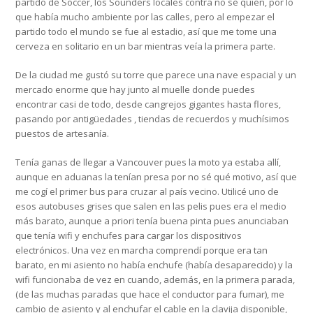
partido de Soccer, los Sounders locales contra no sé quién, por lo
que había mucho ambiente por las calles, pero al empezar el
partido todo el mundo se fue al estadio, así que me tome una
cerveza en solitario en un bar mientras veía la primera parte.
De la ciudad me gustó su torre que parece una nave espacial y un
mercado enorme que hay junto al muelle donde puedes
encontrar casi de todo, desde cangrejos gigantes hasta flores,
pasando por antigüedades , tiendas de recuerdos y muchísimos
puestos de artesanía.
Tenía ganas de llegar a Vancouver pues la moto ya estaba allí,
aunque en aduanas la tenían presa por no sé qué motivo, así que
me cogí el primer bus para cruzar al país vecino. Utilicé uno de
esos autobuses grises que salen en las pelis pues era el medio
más barato, aunque a priori tenía buena pinta pues anunciaban
que tenía wifi y enchufes para cargar los dispositivos
electrónicos. Una vez en marcha comprendí porque era tan
barato, en mi asiento no había enchufe (había desaparecido) y la
wifi funcionaba de vez en cuando, además, en la primera parada,
(de las muchas paradas que hace el conductor para fumar), me
cambio de asiento y al enchufar el cable en la clavija disponible,