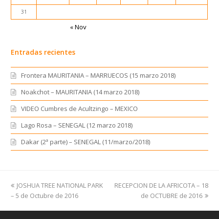
31
« Nov
Entradas recientes
Frontera MAURITANIA – MARRUECOS (15 marzo 2018)
Noakchot – MAURITANIA (14 marzo 2018)
VIDEO Cumbres de Acultzingo – MEXICO
Lago Rosa – SENEGAL (12 marzo 2018)
Dakar (2ª parte) – SENEGAL (11/marzo/2018)
previous
JOSHUA TREE NATIONAL PARK
RECEPCION DE LA AFRICOTA – 18
next
– 5 de Octubre de 2016
post:
post:
de OCTUBRE de 2016