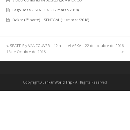
Lago Rosa – SENEGAL (12 marzo 2018)
Dakar (2ª parte) – SENEGAL (11/marzo/2018)
previous
SEATTLE y VANCOUVER – 12 a
ALASKA – 22 de octubre de 2016
next
18 de Octubre de 2016
post:
post:
Copyright
Xuankar World Trip
- All Rights Reserved