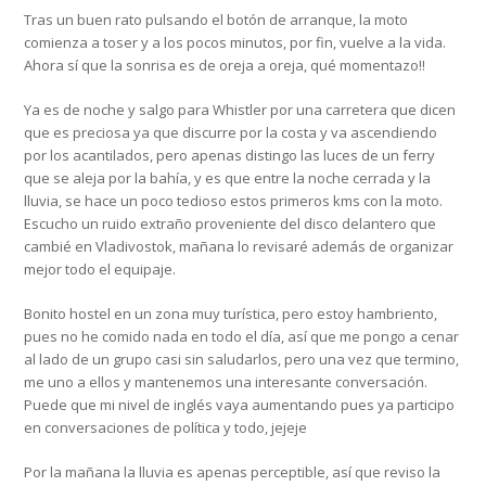
Tras un buen rato pulsando el botón de arranque, la moto
comienza a toser y a los pocos minutos, por fin, vuelve a la vida.
Ahora sí que la sonrisa es de oreja a oreja, qué momentazo!!
Ya es de noche y salgo para Whistler por una carretera que dicen
que es preciosa ya que discurre por la costa y va ascendiendo
por los acantilados, pero apenas distingo las luces de un ferry
que se aleja por la bahía, y es que entre la noche cerrada y la
lluvia, se hace un poco tedioso estos primeros kms con la moto.
Escucho un ruido extraño proveniente del disco delantero que
cambié en Vladivostok, mañana lo revisaré además de organizar
mejor todo el equipaje.
Bonito hostel en un zona muy turística, pero estoy hambriento,
pues no he comido nada en todo el día, así que me pongo a cenar
al lado de un grupo casi sin saludarlos, pero una vez que termino,
me uno a ellos y mantenemos una interesante conversación.
Puede que mi nivel de inglés vaya aumentando pues ya participo
en conversaciones de política y todo, jejeje
Por la mañana la lluvia es apenas perceptible, así que reviso la