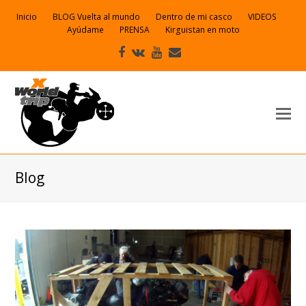
Inicio
BLOG Vuelta al mundo
Dentro de mi casco
VIDEOS
Ayúdame
PRENSA
Kirguistan en moto
Facebook
VK
Youtube
Correo
electrónico
Blog