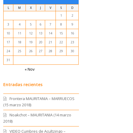
L
M
X
J
V
S
D
1
2
3
4
5
6
7
8
9
10
11
12
13
14
15
16
17
18
19
20
21
22
23
24
25
26
27
28
29
30
31
« Nov
Entradas recientes
Frontera MAURITANIA – MARRUECOS
(15 marzo 2018)
Noakchot – MAURITANIA (14 marzo
2018)
VIDEO Cumbres de Acultzingo –