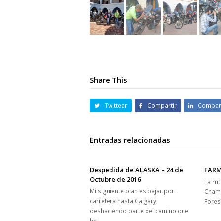
Share This
Twittear
Compartir
Compart
Entradas relacionadas
Despedida de ALASKA – 24 de
FARM
Octubre de 2016
La ru
Mi siguiente plan es bajar por
Chama
carretera hasta Calgary,
Fores
deshaciendo parte del camino que
he…