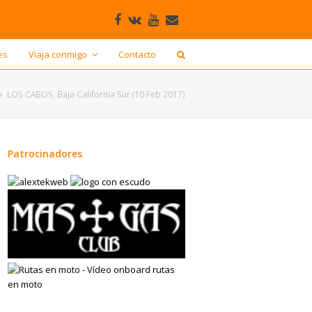
Facebook
VK
Youtube
Correo
electrónico
es
Viaja conmigo
Contacto
»
LOS CABOS, Baja California Sur (10 Feb 2017)
Patrocinadores