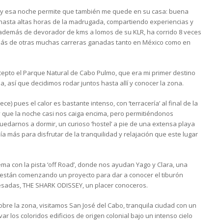
s y esa noche permite que también me quede en su casa: buena
 hasta altas horas de la madrugada, compartiendo experiencias y
 además de devorador de kms a lomos de su KLR, ha corrido 8 veces
más de otras muchas carreras ganadas tanto en México como en
epto el Parque Natural de Cabo Pulmo, que era mi primer destino
ia, así que decidimos rodar juntos hasta allí y conocer la zona.
e) pues el calor es bastante intenso, con ‘terracería’ al final de la
 que la noche casi nos caiga encima, pero permitiéndonos
darnos a dormir, un curioso ‘hostel’ a pie de una extensa playa
a más para disfrutar de la tranquilidad y relajación que este lugar
blema con la pista ‘off Road’, donde nos ayudan Yago y Clara, una
 están comenzando un proyecto para dar a conocer el tiburón
esadas, THE SHARK ODISSEY, un placer conoceros.
re la zona, visitamos San José del Cabo, tranquila ciudad con un
 los coloridos edificios de origen colonial bajo un intenso cielo