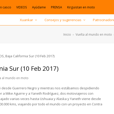
mi casco
VIDEOS
Ayúdame
PRENSA
Kirguistan en moto
Xuankar
Consejos y sugerencias
Patrocinador
Inicio
»
Vuelta al mundo en moto
nia Sur (10 Feb 2017)
ta al mundo en moto
odé desde Guerrero Negro y mientras nos estábamos despidiendo
r a Mike Aguirre y a Yaneth Rodríguez, dos motoviajeros con
iajado varias veces hasta Ushuaia y Alaska y Yaneth viene desde
00.000 kms, viajando por todo el mundo con un proyecto en Contra