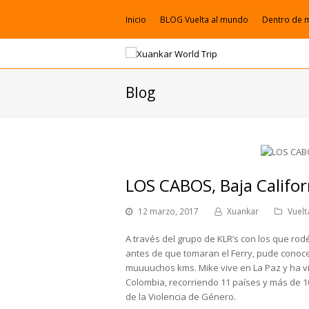
Inicio
BLOG Vuelta al mundo
Dentro de 
Blog
LOS CABOS, Baja Califor
12 marzo, 2017
Xuankar
Vuel
A través del grupo de KLR’s con los que r
antes de que tomaran el Ferry, pude conoce
muuuuchos kms. Mike vive en La Paz y ha v
Colombia, recorriendo 11 países y más de 1
de la Violencia de Género.