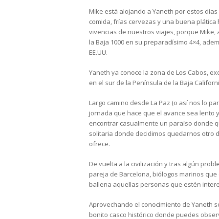
Mike está alojando a Yaneth por estos día
comida, frías cervezas y una buena plática
vivencias de nuestros viajes, porque Mike,
la Baja 1000 en su preparadísimo 4×4, ade
EE.UU.
Yaneth ya conoce la zona de Los Cabos, exc
en el sur de la Península de la Baja Californ
Largo camino desde La Paz (o así nos lo parec
jornada que hace que el avance sea lento y
encontrar casualmente un paraíso donde que
solitaria donde decidimos quedarnos otro dí
ofrece.
De vuelta a la civilización y tras algún pro
pareja de Barcelona, biólogos marinos que
ballena aquellas personas que estén inter
Aprovechando el conocimiento de Yaneth sob
bonito casco histórico donde puedes observar