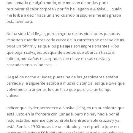
por llamarla de algún modo, que me vino de perlas para
recuperar el calor corporal), por fin he llegado a Alaska, … quién
me lo iba a decir hace un año, cuando ni siquiera me imaginaba
esta aventura.
No ha sido fácil llegar, pero ninguna de las vicisitudes pasadas
importan cuando tras cada curva de la carretera se escapa de mi
boca un ‘ohhh’, y es que los paisajes son impresionantes: Ríos
que bajan salvajes, bosque de abetos que abarcan hasta el
infinito, montañas escarpadas con nieve en sus crestas y
cascadas en sus laderas, …
Llegué de noche a Hyder, pues una de las gasolineras estaba
cerrada y la siguiente estaba a mucha distancia, así que tuve que
volverme a la anterior, lo que hizo que perdiera un tiempo
valioso.
Indicar que Hyder pertenece a Alaska (USA), es un pueblecito que
está justo en la frontera con Canadá, pero no hay nadie por el
lado estadounidense que controle la entrada, sólo cruzas y ya
está. Son las 19.00 horas de un sábado y en el pueblo (que en
invierno sólo tiene 50 habitantes) está todo cerrado, incluidos los