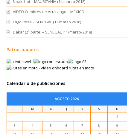
Noakchot – MAURITANIA (14 marzo 2018)
VIDEO Cumbres de Acultzingo – MEXICO
Lago Rosa – SENEGAL (12 marzo 2018)
Dakar (2ª parte) – SENEGAL (11/marzo/2018)
Patrocinadores
Calendario de publicaciones
AGOSTO 2026
L
M
X
J
V
S
D
1
2
3
4
5
6
7
8
9