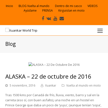
Inicio
BLOG Vuelta al mundo
Dentro de mi casco
VIDEOS
Ayúdame
PRENSA
Kirguistan en moto
Facebook
VK
Youtube
Correo
electrónico
Blog
ALASKA – 22 de octubre de 2016
5 noviembre, 2016
Xuankar
Vuelta al mundo en moto
Tras 1500 kms por Canadá de frío, lluvia, viento, barro y sal en la
carreta (eso sí, con buen asfalto), una noche en un hostel en
Prince George que daba un poco de ‘yuyu’, (aunque tenían ‘sopa’,