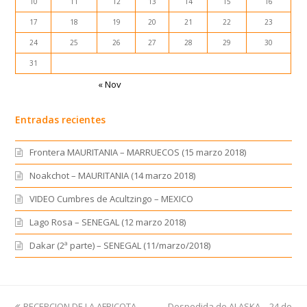
10
11
12
13
14
15
16
17
18
19
20
21
22
23
24
25
26
27
28
29
30
31
« Nov
Entradas recientes
Frontera MAURITANIA – MARRUECOS (15 marzo 2018)
Noakchot – MAURITANIA (14 marzo 2018)
VIDEO Cumbres de Acultzingo – MEXICO
Lago Rosa – SENEGAL (12 marzo 2018)
Dakar (2ª parte) – SENEGAL (11/marzo/2018)
previous
RECEPCION DE LA AFRICOTA –
Despedida de ALASKA – 24 de
next