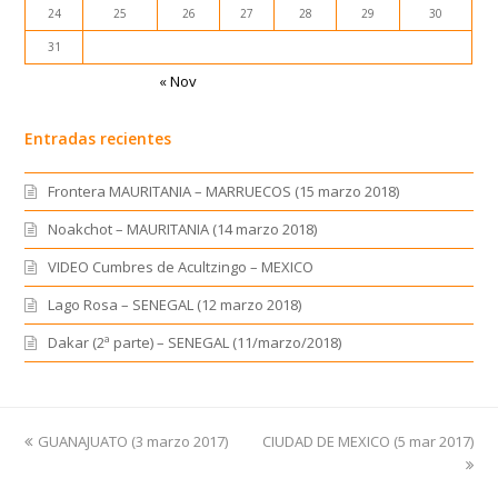
24
25
26
27
28
29
30
31
« Nov
Entradas recientes
Frontera MAURITANIA – MARRUECOS (15 marzo 2018)
Noakchot – MAURITANIA (14 marzo 2018)
VIDEO Cumbres de Acultzingo – MEXICO
Lago Rosa – SENEGAL (12 marzo 2018)
Dakar (2ª parte) – SENEGAL (11/marzo/2018)
previous
GUANAJUATO (3 marzo 2017)
CIUDAD DE MEXICO (5 mar 2017)
next
post:
post: