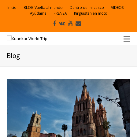
Inicio
BLOG Vuelta al mundo
Dentro de mi casco
VIDEOS
Ayúdame
PRENSA
Kirguistan en moto
Facebook
VK
Youtube
Correo
electrónico
Blog