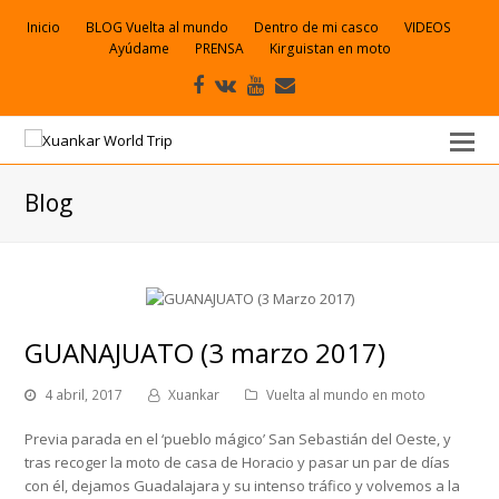
Inicio
BLOG Vuelta al mundo
Dentro de mi casco
VIDEOS
Ayúdame
PRENSA
Kirguistan en moto
Facebook
VK
Youtube
Correo
electrónico
Blog
GUANAJUATO (3 marzo 2017)
4 abril, 2017
Xuankar
Vuelta al mundo en moto
Previa parada en el ‘pueblo mágico’ San Sebastián del Oeste, y
tras recoger la moto de casa de Horacio y pasar un par de días
con él, dejamos Guadalajara y su intenso tráfico y volvemos a la