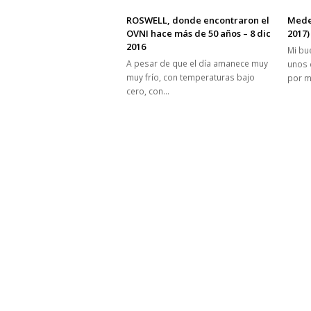
ROSWELL, donde encontraron el
Medel
OVNI hace más de 50 años – 8 dic
2017)
2016
Mi bu
A pesar de que el día amanece muy
unos 
muy frío, con temperaturas bajo
por m
cero, con…