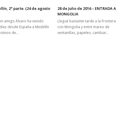
lín, 2ª parte. (24 de agosto
28 de Julio de 2016 – ENTRADA A
MONGOLIA
en amigo Álvaro ha venido
Llegué bastante tarde a la Frontera
días desde España a Medellín
con Mongolia y entre mareo de
otivos de…
ventanillas, papeleo, cambiar…