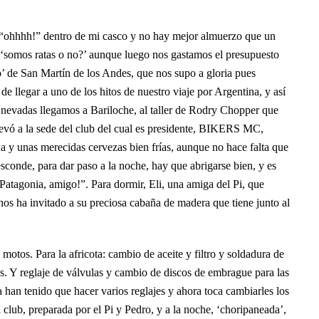
 “ohhhh!” dentro de mi casco y no hay mejor almuerzo que un
ío, ‘somos ratas o no?’ aunque luego nos gastamos el presupuesto
o’ de San Martín de los Andes, que nos supo a gloria pues
e llegar a uno de los hitos de nuestro viaje por Argentina, y así
s nevadas llegamos a Bariloche, al taller de Rodry Chopper que
levó a la sede del club del cual es presidente, BIKERS MC,
 y unas merecidas cervezas bien frías, aunque no hace falta que
esconde, para dar paso a la noche, hay que abrigarse bien, y es
Patagonia, amigo!”. Para dormir, Eli, una amiga del Pi, que
s ha invitado a su preciosa cabaña de madera que tiene junto al
motos. Para la africota: cambio de aceite y filtro y soldadura de
as. Y reglaje de válvulas y cambio de discos de embrague para las
 han tenido que hacer varios reglajes y ahora toca cambiarles los
el club, preparada por el Pi y Pedro, y a la noche, ‘choripaneada’,