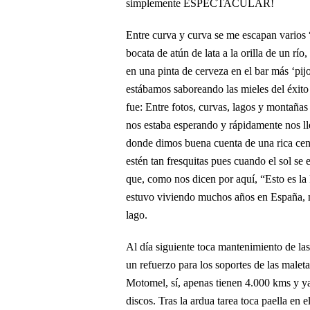
simplemente ESPECTACULAR!
Entre curva y curva se me escapan varios
bocata de atún de lata a la orilla de un r
en una pinta de cerveza en el bar más ‘pij
estábamos saboreando las mieles del éxito d
fue: Entre fotos, curvas, lagos y montaña
nos estaba esperando y rápidamente nos l
donde dimos buena cuenta de una rica cena
estén tan fresquitas pues cuando el sol se 
que, como nos dicen por aquí, “Esto es la 
estuvo viviendo muchos años en España, no
lago.
Al día siguiente toca mantenimiento de las 
un refuerzo para los soportes de las malet
Motomel, sí, apenas tienen 4.000 kms y ya
discos. Tras la ardua tarea toca paella en 