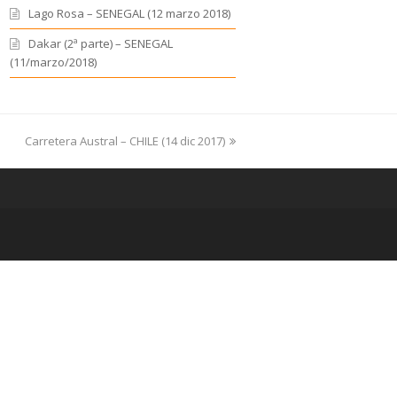
Lago Rosa – SENEGAL (12 marzo 2018)
Dakar (2ª parte) – SENEGAL
(11/marzo/2018)
Carretera Austral – CHILE (14 dic 2017)
next
post: