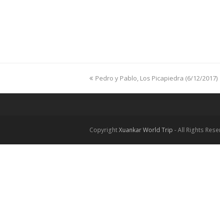
previous
Pedro y Pablo, Los Picapiedra (6/12/2017)
post:
Copyright
Xuankar World Trip
- All Rights Res