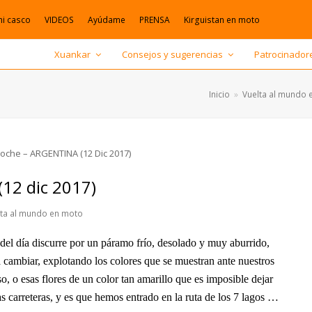
mi casco
VIDEOS
Ayúdame
PRENSA
Kirguistan en moto
Xuankar
Consejos y sugerencias
Patrocinador
Inicio
»
Vuelta al mundo 
12 dic 2017)
lta al mundo en moto
 del día discurre por un páramo frío, desolado y muy aburrido,
a cambiar, explotando los colores que se muestran ante nuestros
o, o esas flores de un color tan amarillo que es imposible dejar
as carreteras, y es que hemos entrado en la ruta de los 7 lagos …