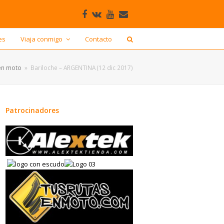
Facebook
VK
Youtube
Correo
electrónico
es
Viaja conmigo
Contacto
en moto
»
Bariloche – ARGENTINA (12 dic 2017)
Patrocinadores