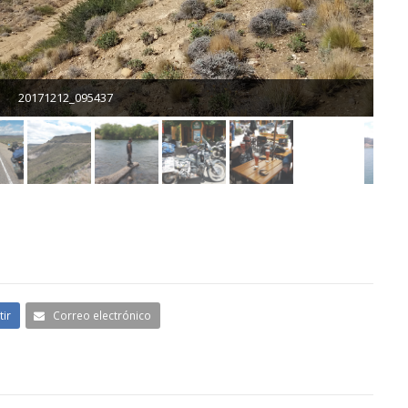
20171212_095437
ir
Correo electrónico