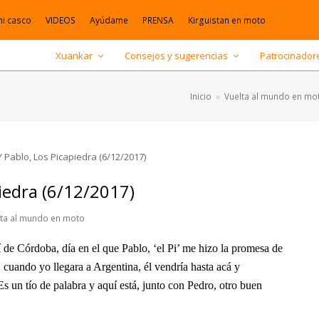
mi casco
VIDEOS
Ayúdame
PRENSA
Kirguistan en moto
Xuankar
Consejos y sugerencias
Patrocinador
Inicio
»
Vuelta al mundo en mo
piedra (6/12/2017)
lta al mundo en moto
 de Córdoba, día en el que Pablo, ‘el Pi’ me hizo la promesa de
cuando yo llegara a Argentina, él vendría hasta acá y
Es un tío de palabra y aquí está, junto con Pedro, otro buen