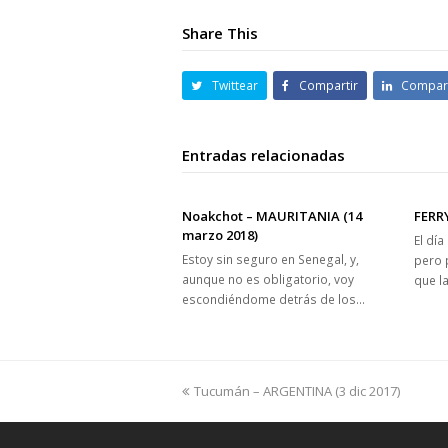
Share This
Twittear
Compartir
Compart
Entradas relacionadas
Noakchot – MAURITANIA (14
FERR
marzo 2018)
El dí
Estoy sin seguro en Senegal, y,
pero 
aunque no es obligatorio, voy
que l
escondiéndome detrás de los…
previous
Tucumán – ARGENTINA (3 dic 2017)
post: