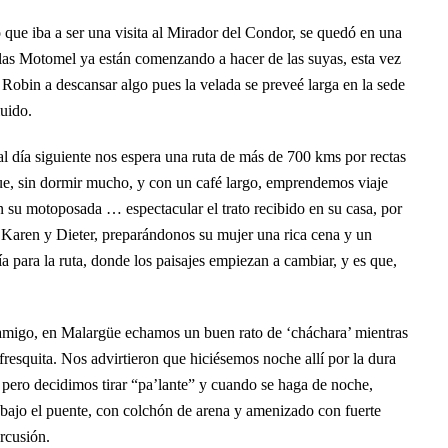
o que iba a ser una visita al Mirador del Condor, se quedó en una
s las Motomel ya están comenzando a hacer de las suyas, esta vez
Robin a descansar algo pues la velada se preveé larga en la sede
luido.
al día siguiente nos espera una ruta de más de 700 kms por rectas
 que, sin dormir mucho, y con un café largo, emprendemos viaje
su motoposada … espectacular el trato recibido en su casa, por
aren y Dieter, preparándonos su mujer una rica cena y un
 para la ruta, donde los paisajes empiezan a cambiar, y es que,
 amigo, en Malargüe echamos un buen rato de ‘cháchara’ mientras
resquita. Nos advirtieron que hiciésemos noche allí por la dura
 pero decidimos tirar “pa’lante” y cuando se haga de noche,
’ bajo el puente, con colchón de arena y amenizado con fuerte
ercusión.