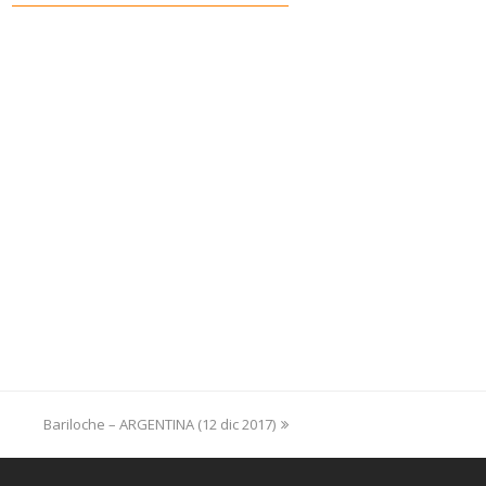
Bariloche – ARGENTINA (12 dic 2017)
next
post: