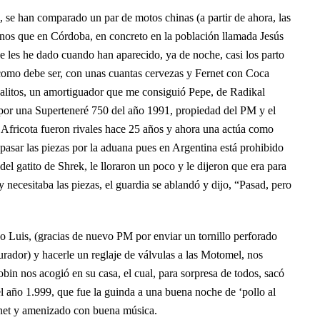
se han comparado un par de motos chinas (a partir de ahora, las
rnos que en Córdoba, en concreto en la población llamada Jesús
e les he dado cuando han aparecido, ya de noche, casi los parto
como debe ser, con unas cuantas cervezas y Fernet con Coca
alitos, un amortiguador que me consiguió Pepe, de Radikal
or una Superteneré 750 del año 1991, propiedad del PM y el
a Africota fueron rivales hace 25 años y ahora una actúa como
pasar las piezas por la aduana pues en Argentina está prohibido
el gatito de Shrek, le lloraron un poco y le dijeron que era para
 necesitaba las piezas, el guardia se ablandó y dijo, “Pasad, pero
igo Luis, (gracias de nuevo PM por enviar un tornillo perforado
urador) y hacerle un reglaje de válvulas a las Motomel, nos
in nos acogió en su casa, el cual, para sorpresa de todos, sacó
 año 1.999, que fue la guinda a una buena noche de ‘pollo al
rnet y amenizado con buena música.