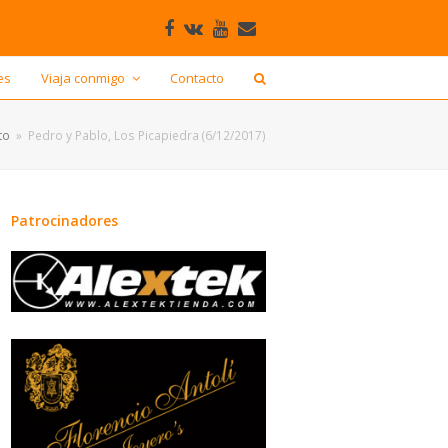
Facebook
VK
Youtube
Correo
electrónico
es
Viaja conmigo
Contacto
to
»
Pedro y Pablo, Los Picapiedra (6/12/2017)
Patrocinadores