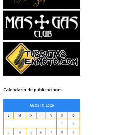
Calendario de publicaciones
AGOSTO 2026
L
M
X
J
V
S
D
1
2
3
4
5
6
7
8
9