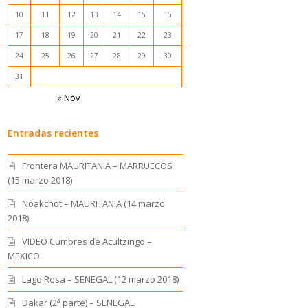
10
11
12
13
14
15
16
17
18
19
20
21
22
23
24
25
26
27
28
29
30
31
« Nov
Entradas recientes
Frontera MAURITANIA – MARRUECOS
(15 marzo 2018)
Noakchot – MAURITANIA (14 marzo
2018)
VIDEO Cumbres de Acultzingo –
MEXICO
Lago Rosa – SENEGAL (12 marzo 2018)
Dakar (2ª parte) – SENEGAL