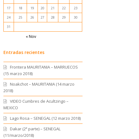
17
18
19
20
21
22
23
24
25
26
27
28
29
30
31
« Nov
Entradas recientes
Frontera MAURITANIA – MARRUECOS
(15 marzo 2018)
Noakchot – MAURITANIA (14 marzo
2018)
VIDEO Cumbres de Acultzingo –
MEXICO
Lago Rosa – SENEGAL (12 marzo 2018)
Dakar (2ª parte) – SENEGAL
(11/marzo/2018)