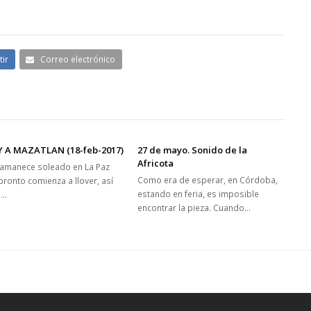
ir
Correo electrónico
Y A MAZATLAN (18-feb-2017)
27 de mayo. Sonido de la
Africota
a amanece soleado en La Paz
Como era de esperar, en Córdoba,
pronto comienza a llover, así
estando en feria, es imposible
a…
encontrar la pieza. Cuando…