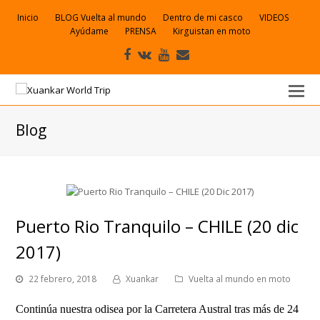
Inicio
BLOG Vuelta al mundo
Dentro de mi casco
VIDEOS
Ayúdame
PRENSA
Kirguistan en moto
Facebook
VK
Youtube
Correo
electrónico
Blog
Puerto Rio Tranquilo – CHILE (20 dic
2017)
22 febrero, 2018
Xuankar
Vuelta al mundo en moto
Continúa nuestra odisea por la Carretera Austral tras más de 24