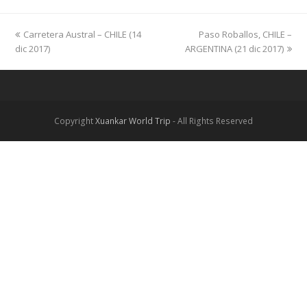
previous
Carretera Austral – CHILE (14
Paso Roballos, CHILE –
next
dic 2017)
post:
ARGENTINA (21 dic 2017)
post:
Copyright
Xuankar World Trip
- All Rights Reserved