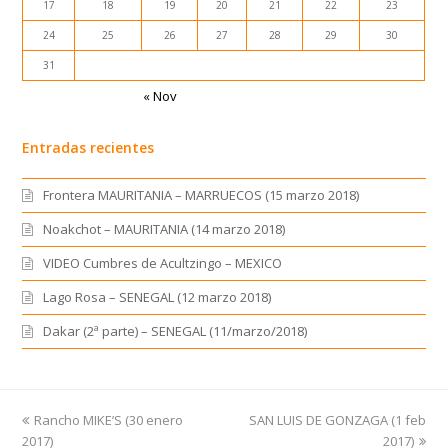
17
18
19
20
21
22
23
24
25
26
27
28
29
30
31
« Nov
Entradas recientes
Frontera MAURITANIA – MARRUECOS (15 marzo 2018)
Noakchot – MAURITANIA (14 marzo 2018)
VIDEO Cumbres de Acultzingo – MEXICO
Lago Rosa – SENEGAL (12 marzo 2018)
Dakar (2ª parte) – SENEGAL (11/marzo/2018)
previous
Rancho MIKE’S (30 enero
SAN LUIS DE GONZAGA (1 feb
next
2017)
post:
post:
2017)