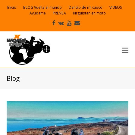
Inicio
BLOG Vuelta al mundo
Dentro de mi casco
VIDEOS
Ayúdame
PRENSA
Kirguistan en moto
Facebook
VK
Youtube
Correo
electrónico
Blog